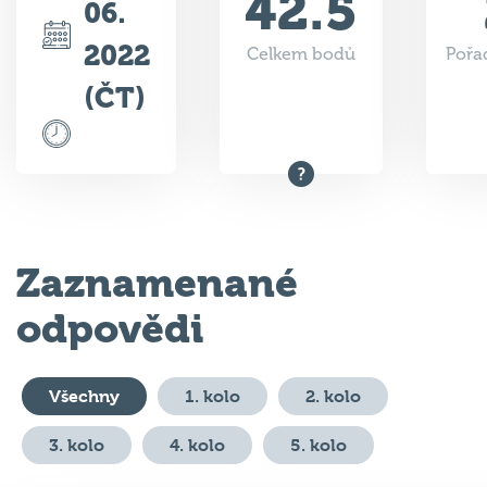
42.5
06.
2022
Celkem bodů
Pořad
(ČT)
Zaznamenané
odpovědi
Všechny
1. kolo
2. kolo
3. kolo
4. kolo
5. kolo