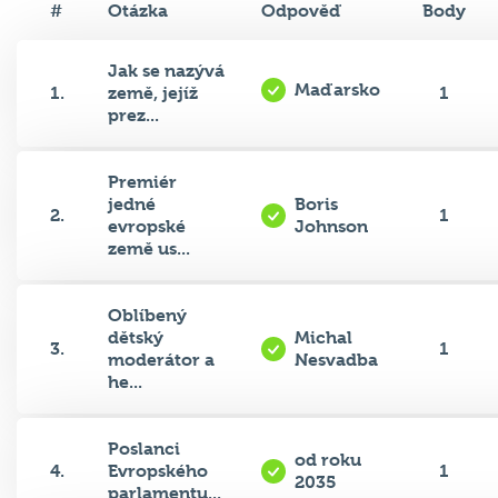
#
Otázka
Odpověď
Body
Jak se nazývá
Maďarsko
1.
země, jejíž
1
prez...
Premiér
jedné
Boris
2.
1
evropské
Johnson
země us...
Oblíbený
dětský
Michal
3.
1
moderátor a
Nesvadba
he...
Poslanci
od roku
4.
Evropského
1
2035
parlamentu...