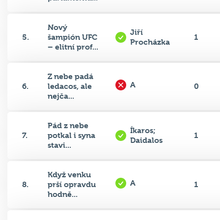
Nový
Jiří
5.
šampión UFC
1
Procházka
– elitní prof...
Z nebe padá
A
6.
ledacos, ale
0
nejča...
Pád z nebe
Íkaros;
7.
potkal i syna
1
Daidalos
stavi...
Když venku
A
8.
prší opravdu
1
hodně...