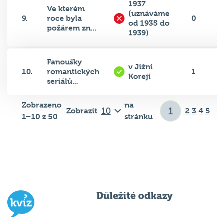
1937
Ve kterém
(uznáváme
9.
roce byla
0
od 1935 do
požárem zn...
1939)
Fanoušky
v Jižní
10.
romantických
1
Koreji
seriálů...
Zobrazeno
na
Zobrazit
2
3
4
5
1–10 z 50
stránku
Důležité odkazy