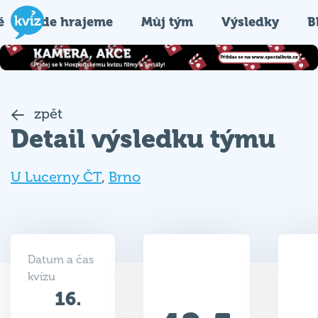
é
Kde hrajeme
Můj tým
Výsledky
B
zpět
Detail výsledku týmu
U Lucerny ČT
,
Brno
Datum a čas
kvízu
16.