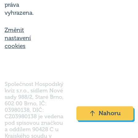
práva
vyhrazena.
Změnit
nastavení
cookies
Společnost Hospodský
kvíz s.r.o., sídlem Nové
sady 988/2, Staré Brno,
602 00 Brno, IČ:
03980138, DIČ:
Nahoru
CZ03980138 je vedena
pod spisovou značkou
a oddílem 90428 C u
Krajského soudu v