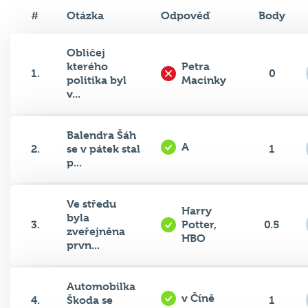
#
Otázka
Odpověď
Body
Obličej
kterého
Petra
1.
0
politika byl
Macinky
v...
Balendra Šáh
A
2.
se v pátek stal
1
p...
Ve středu
Harry
byla
3.
Potter,
0.5
zveřejněna
HBO
prvn...
Automobilka
v Číně
4.
Škoda se
1
rozhodla...