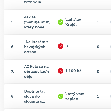
Jak se
Ladislav
5.
jmenuje muž,
1
Krejčí
který nově...
„Na kterém z
B
6.
havajských
0
ostrov...
AZ Kvíz se na
1 100 Kč
7.
obrazovkách
0
obje...
Doplňte tři
který vám
8.
slova do
1
zaplatí
sloganu s...