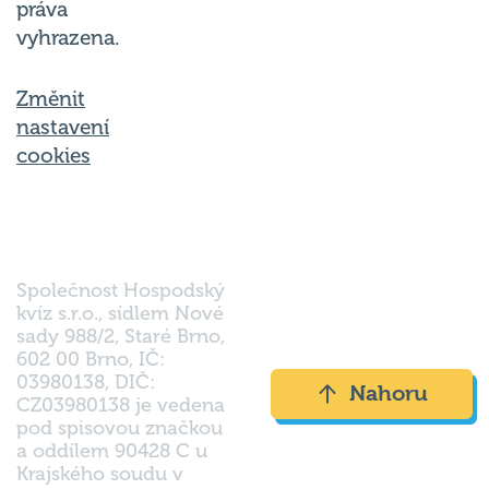
vyhrazena.
Změnit
nastavení
cookies
Společnost Hospodský
kvíz s.r.o., sídlem Nové
sady 988/2, Staré Brno,
602 00 Brno, IČ:
03980138, DIČ:
Nahoru
CZ03980138 je vedena
pod spisovou značkou
a oddílem 90428 C u
Krajského soudu v
Brně.