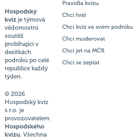
Hospodský
Chci hrát
kvíz
je týmová
Chci kvíz ve svém podniku
vědomostní
soutěž
Chci moderovat
probíhající v
Chci jet na MČR
desítkách
podniků po celé
Chci se zeptat
republice každý
týden.
© 2026
Hospodský kvíz
s.r.o. je
provozovatelem
Hospodského
kvízu
. Všechna
práva