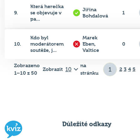
Která herečka
Jiřina
9.
se objevuje v
1
Bohdalová
pa...
Kdo byl
Marek
10.
moderátorem
Eben,
0
soutěže, j...
Valtice
Zobrazeno
na
Zobrazit
2
3
4
5
1–10 z 50
stránku
Důležité odkazy
Pravidla kvízu