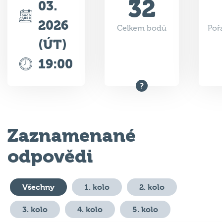
2026
Celkem bodů
Poř
(ÚT)
19:00
Zaznamenané
odpovědi
Všechny
1. kolo
2. kolo
3. kolo
4. kolo
5. kolo