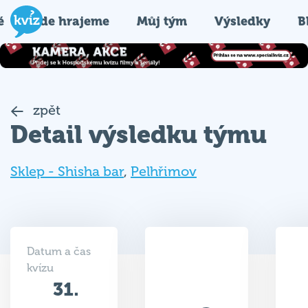
é
Kde hrajeme
Můj tým
Výsledky
B
zpět
Detail výsledku týmu
Sklep - Shisha bar
,
Pelhřimov
Datum a čas
kvízu
31.
32
03.