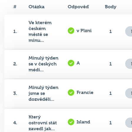
#
Otázka
Odpověď
Body
Ve kterém
českém
v Plzni
1.
1
městě se
minu...
Minulý týden
A
2.
se v českých
1
médi...
Minulý týden
Francie
3.
jsme se
1
dozvěděli...
Který
Island
4.
ostrovní stát
1
zavedl jak...