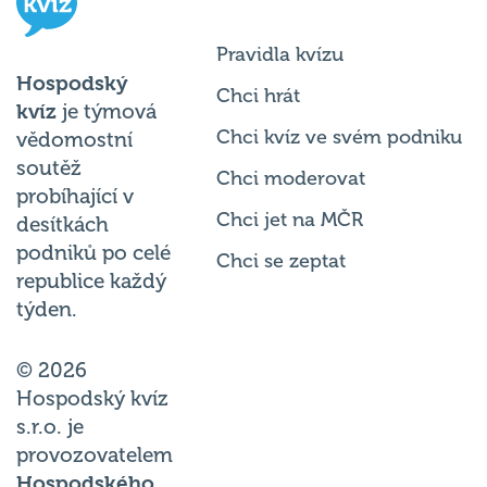
Pravidla kvízu
Hospodský
Chci hrát
kvíz
je týmová
Chci kvíz ve svém podniku
vědomostní
soutěž
Chci moderovat
probíhající v
Chci jet na MČR
desítkách
podniků po celé
Chci se zeptat
republice každý
týden.
© 2026
Hospodský kvíz
s.r.o. je
provozovatelem
Hospodského