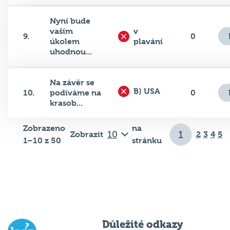
Nyní bude
vaším
v
9.
0
úkolem
plavání
uhodnou...
Na závěr se
B) USA
10.
podíváme na
0
krasob...
Zobrazeno
na
Zobrazit
2
3
4
5
1–10 z 50
stránku
Důležité odkazy