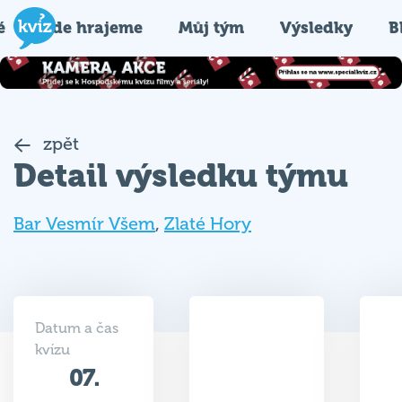
é
Kde hrajeme
Můj tým
Výsledky
B
zpět
Detail výsledku týmu
Bar Vesmír Všem
,
Zlaté Hory
Datum a čas
kvízu
07.
33
01.