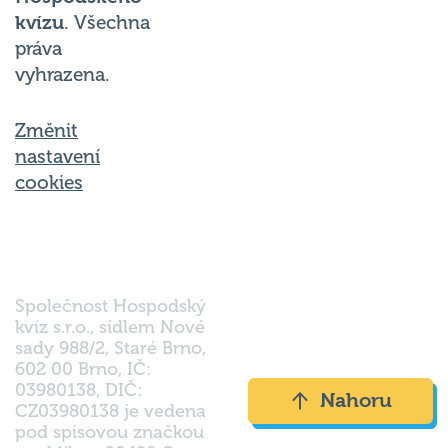
kvízu
. Všechna
práva
vyhrazena.
Změnit
nastavení
cookies
Společnost Hospodský
kvíz s.r.o., sídlem Nové
sady 988/2, Staré Brno,
602 00 Brno, IČ:
03980138, DIČ:
Nahoru
CZ03980138 je vedena
pod spisovou značkou
a oddílem 90428 C u