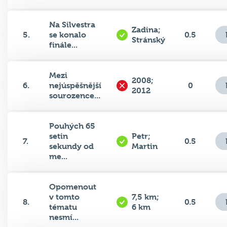
Na Silvestra
Zadina;
5.
se konalo
0.5
Stránský
finále...
Mezi
2008;
6.
nejúspěšnější
0
2012
sourozence...
Pouhých 65
setin
Petr;
7.
0.5
sekundy od
Martin
me...
Opomenout
v tomto
7,5 km;
8.
0.5
tématu
6 km
nesmí...