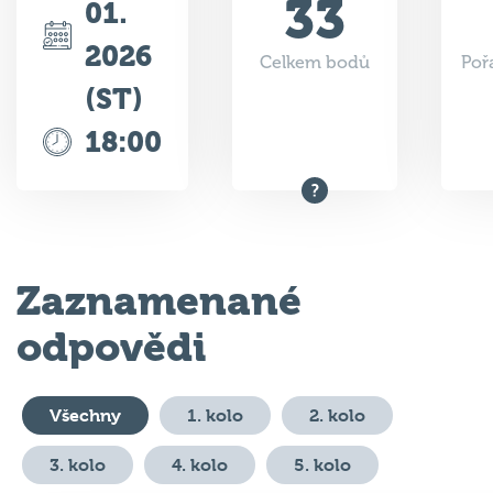
2026
Celkem bodů
Poř
(ST)
18:00
Zaznamenané
odpovědi
Všechny
1. kolo
2. kolo
3. kolo
4. kolo
5. kolo