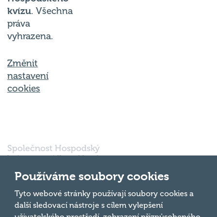
kvízu
. Všechna
práva
vyhrazena.
Změnit
nastavení
cookies
Společnost Hospodský
kvíz s.r.o., sídlem Nové
sady 988/2, Staré Brno,
Používáme soubory cookies
602 00 Brno, IČ:
03980138, DIČ:
Nahoru
Tyto webové stránky používají soubory cookies a
CZ03980138 je vedena
další sledovací nástroje s cílem vylepšení
pod spisovou značkou