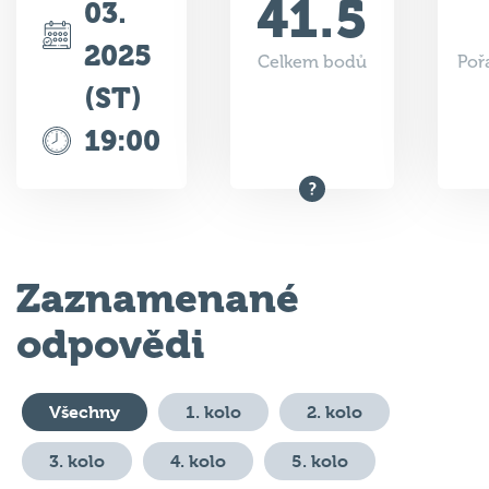
41.5
03.
2025
Celkem bodů
Poř
(ST)
19:00
Zaznamenané
odpovědi
Všechny
1. kolo
2. kolo
3. kolo
4. kolo
5. kolo