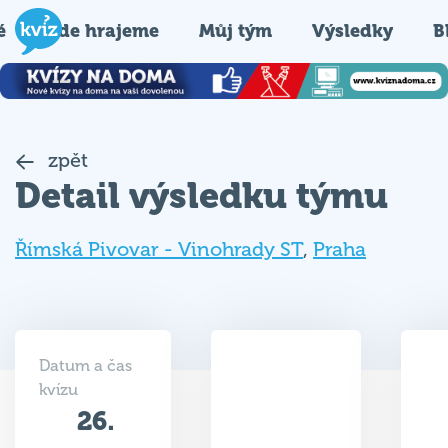
é
Kde hrajeme
Můj tým
Výsledky
B
zpět
Detail výsledku týmu
Římská Pivovar - Vinohrady ST
,
Praha
Datum a čas
kvízu
26.