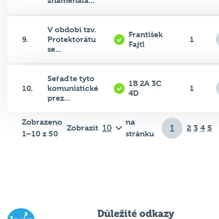
znamenala...
V období tzv.
František
9.
Protektorátu
1
Fajtl
se...
Seřaďte tyto
1B 2A 3C
10.
komunistické
1
4D
prez...
Zobrazeno
na
Zobrazit
2
3
4
5
1–10 z 50
stránku
Důležité odkazy