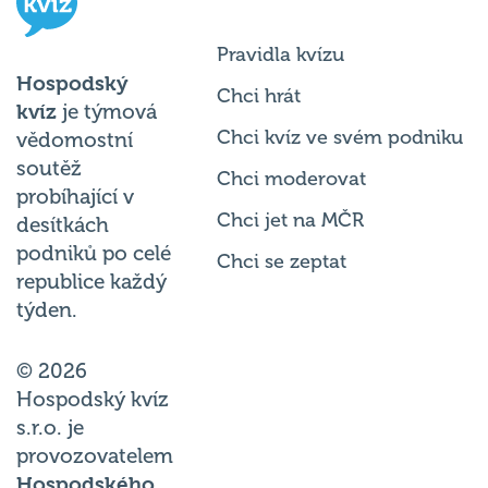
Pravidla kvízu
Hospodský
Chci hrát
kvíz
je týmová
Chci kvíz ve svém podniku
vědomostní
soutěž
Chci moderovat
probíhající v
Chci jet na MČR
desítkách
podniků po celé
Chci se zeptat
republice každý
týden.
© 2026
Hospodský kvíz
s.r.o. je
provozovatelem
Hospodského