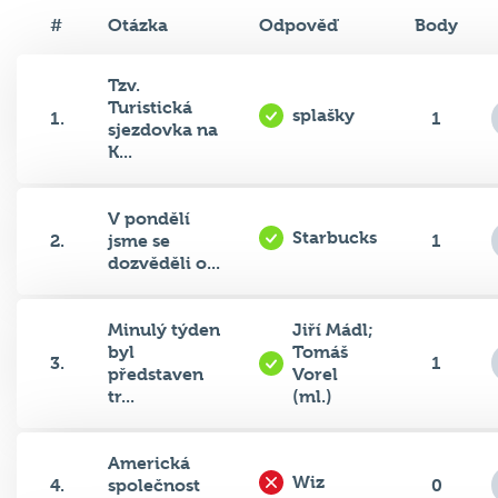
#
Otázka
Odpověď
Body
Tzv.
Turistická
splašky
1.
1
sjezdovka na
K...
V pondělí
Starbucks
2.
jsme se
1
dozvěděli o...
Minulý týden
Jiří Mádl;
byl
Tomáš
3.
1
představen
Vorel
tr...
(ml.)
Americká
Wiz
4.
společnost
0