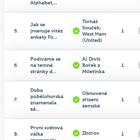
Alphabet,...
Tomáš
Jak se
Souček;
5.
jmenuje vítěz
1
West Ham
ankety Fo...
(United)
Podíváme se
A) Diviš
6.
na temné
Bořek z
1
stránky d...
Miletínka
Doba
Obnovené
pobělohorská
7.
zřízení
1
znamenala
zemské
zá...
První světová
Zborov
8.
válka
1