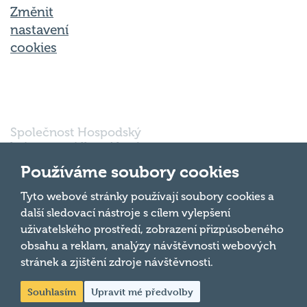
Změnit
nastavení
cookies
Společnost Hospodský
kvíz s.r.o., sídlem Nové
sady 988/2, Staré Brno,
Používáme soubory cookies
602 00 Brno, IČ:
03980138, DIČ:
Nahoru
Tyto webové stránky používají soubory cookies a
CZ03980138 je vedena
další sledovací nástroje s cílem vylepšení
pod spisovou značkou
uživatelského prostředí, zobrazení přizpůsobeného
a oddílem 90428 C u
obsahu a reklam, analýzy návštěvnosti webových
Krajského soudu v
Brně.
stránek a zjištění zdroje návštěvnosti.
Souhlasím
Upravit mé předvolby