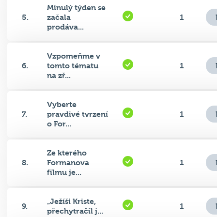
Minulý týden se
5.
začala
1
prodáva...
Vzpomeňme v
6.
tomto tématu
1
na zř...
Vyberte
7.
pravdivé tvrzení
1
o For...
Ze kterého
8.
Formanova
1
filmu je...
„Ježíši Kriste,
9.
1
přechytračil j...