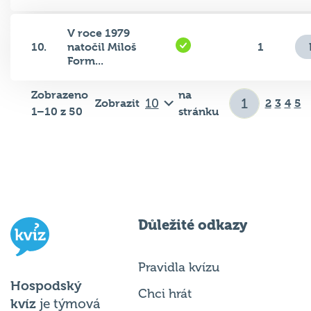
V roce 1979
10.
natočil Miloš
1
Form...
Zobrazeno
na
Zobrazit
2
3
4
5
1–10 z 50
stránku
Důležité odkazy
Pravidla kvízu
Hospodský
Chci hrát
kvíz
je týmová