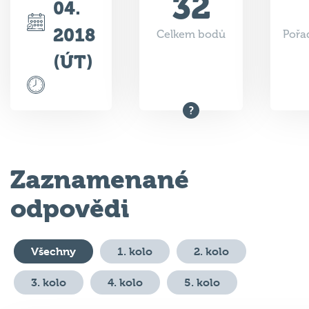
32
04.
2018
Celkem bodů
Pořad
(ÚT)
Zaznamenané
odpovědi
Všechny
1. kolo
2. kolo
3. kolo
4. kolo
5. kolo