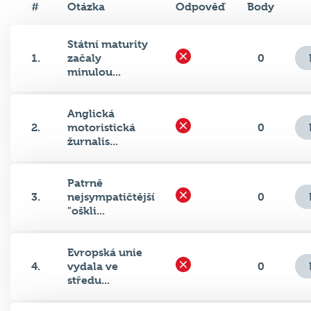
#
Otázka
Odpověď
Body
Státní maturity
1.
začaly
0
minulou...
Anglická
2.
motoristická
0
žurnalis...
Patrně
3.
nejsympatičtější
0
"oškli...
Evropská unie
4.
vydala ve
0
středu...