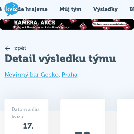
é
Kde hrajeme
Můj tým
Výsledky
B
zpět
Detail výsledku týmu
Nevinný bar Gecko
,
Praha
Datum a čas
kvízu
17.