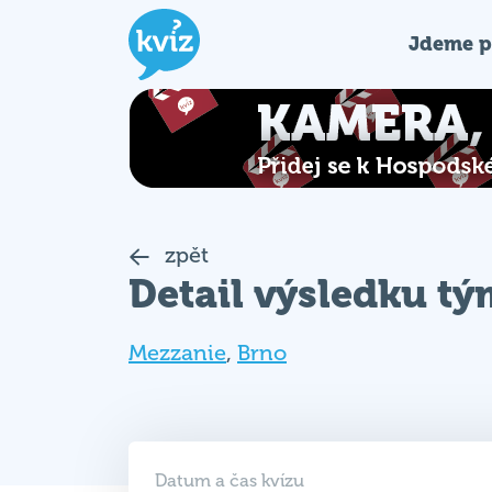
Jdeme p
zpět
Detail výsledku t
Mezzanie
,
Brno
Datum a čas kvízu
12. 12. 2023 (ÚT)
19:30