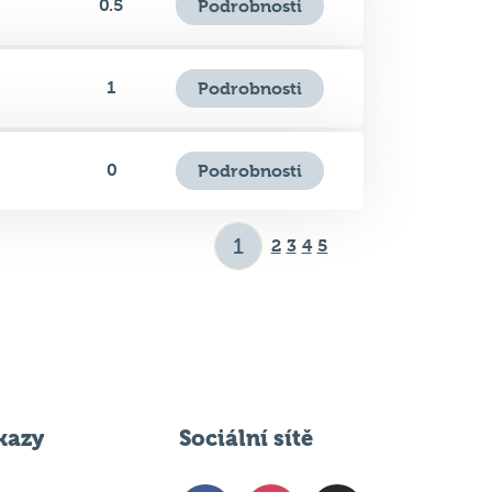
1
Podrobnosti
0
Podrobnosti
2
3
4
5
kazy
Sociální sítě