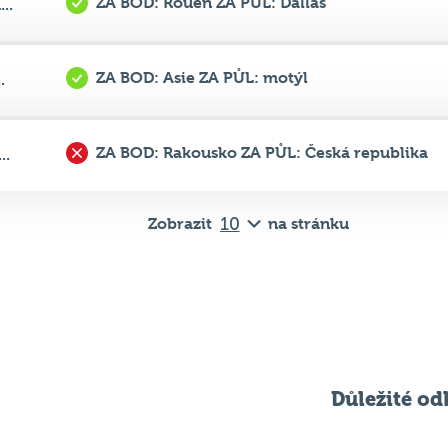
ZA BOD: Asie ZA PŮL: motýl
.
ZA BOD: Rakousko ZA PŮL: Česká republika
..
Zobrazit
na stránku
Důležité od
Pravidla kvízu
ní
Chci hrát
ků