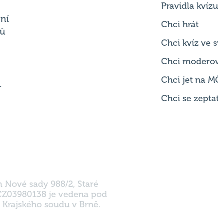
Chci kvíz ve
Chci modero
Chci jet na M
.
Chci se zepta
m Nové sady 988/2, Staré
 CZ03980138 je vedena pod
 Krajského soudu v Brně.