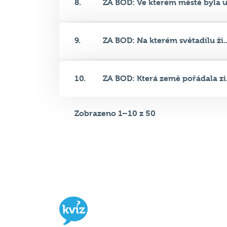
9.
ZA BOD: Na kterém světadílu ži..
10.
ZA BOD: Která země pořádala zi.
Zobrazeno 1–10 z 50
Hospodský kvíz
je týmová vědomost
soutěž probíhající v desítkách podni