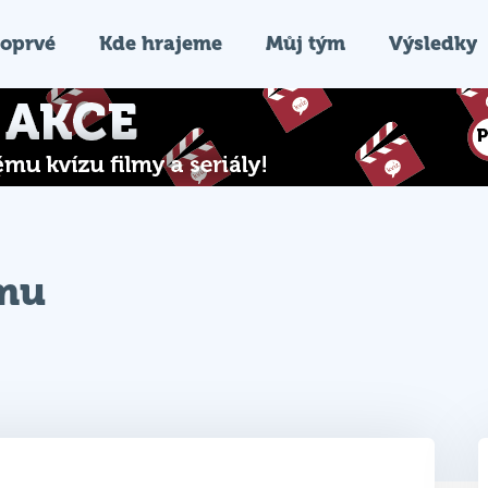
oprvé
Kde hrajeme
Můj tým
Výsledky
ýmu