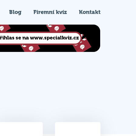
Blog
Firemní kvíz
Kontakt
31
5.
Celkem bodů
Pořadí na kvízu