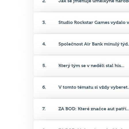
3.
Studio Rockstar Games vydalo v.
4.
Společnost Air Bank minulý týd.
5.
Který tým se v neděli stal his...
6.
V tomto tématu si vždy vyberet..
7.
ZA BOD: Které značce aut patří..
8.
ZA BOD: Ve kterém městě byla u.