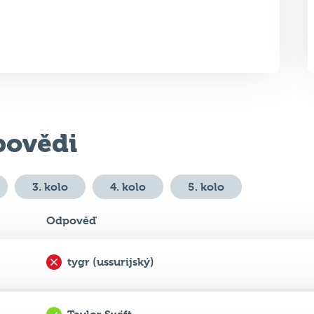
ovědi
3. kolo
4. kolo
5. kolo
Odpověď
tygr (ussurijský)
Taylor Swift
...