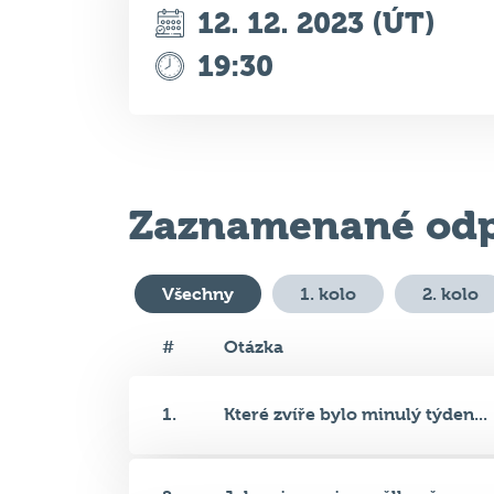
Zaznamenané odp
Všechny
1. kolo
2. kolo
#
Otázka
1.
Které zvíře bylo minulý týden...
2.
Jak se jmenuje umělkyně naroze