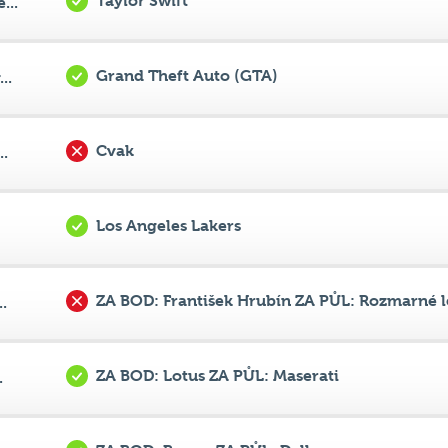
Grand Theft Auto (GTA)
..
Cvak
..
Los Angeles Lakers
ZA BOD: František Hrubín ZA PŮL: Rozmarné l
.
ZA BOD: Lotus ZA PŮL: Maserati
.
ZA BOD: Rouen ZA PŮL: Dallas
..