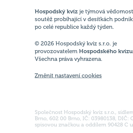
po celé republice každý týden.
© 2026 Hospodský kvíz s.r.o. je
provozovatelem
Hospodského kvízu
Všechna práva vyhrazena.
Změnit nastavení cookies
Společnost Hospodský kvíz s.r.o., sídle
Brno, 602 00 Brno, IČ: 03980138, DIČ:
spisovou značkou a oddílem 90428 C u