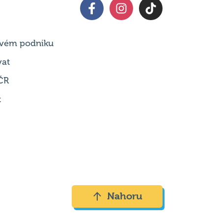
 svém podniku
vat
ČR
t
Nahoru