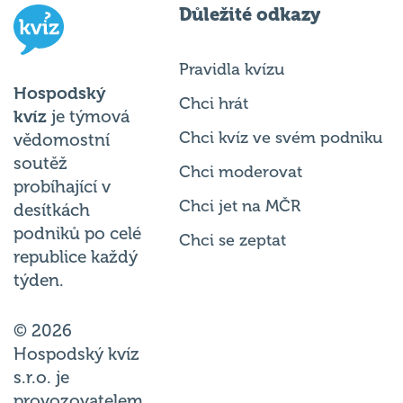
Důležité odkazy
Pravidla kvízu
Hospodský
Chci hrát
kvíz
je týmová
Chci kvíz ve svém podniku
vědomostní
soutěž
Chci moderovat
probíhající v
Chci jet na MČR
desítkách
podniků po celé
Chci se zeptat
republice každý
týden.
© 2026
Hospodský kvíz
s.r.o. je
provozovatelem