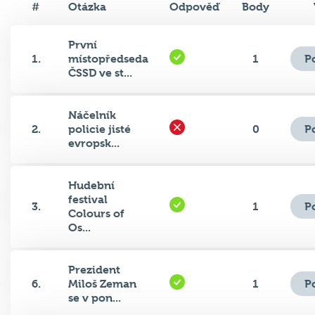
#
Otázka
Odpověď
Body
První
P
1.
místopředseda
1
ČSSD ve st...
Náčelník
P
2.
policie jisté
0
evropsk...
Hudební
festival
P
3.
1
Colours of
Os...
Prezident
P
6.
Miloš Zeman
1
se v pon...