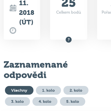
25
11.
2018
Celkem bodů
Pořad
(ÚT)
Zaznamenané
odpovědi
Všechny
1. kolo
2. kolo
3. kolo
4. kolo
5. kolo