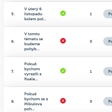
V úterý 6.
P
5.
listopadu
1
kolem pol...
V tomto
tématu se
P
6.
0
budeme
pohyb...
Pokud
bychom
P
7.
1
vyrazili z
Kuala...
Pokud
bychom se z
P
8.
0
Mikulova
poh...