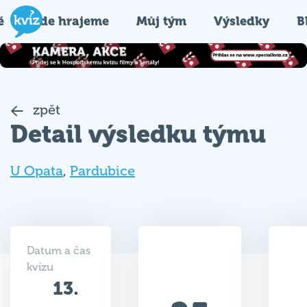
é
Kde hrajeme
Můj tým
Výsledky
B
zpět
Detail výsledku týmu
U Opata
,
Pardubice
Datum a čas
kvízu
13.