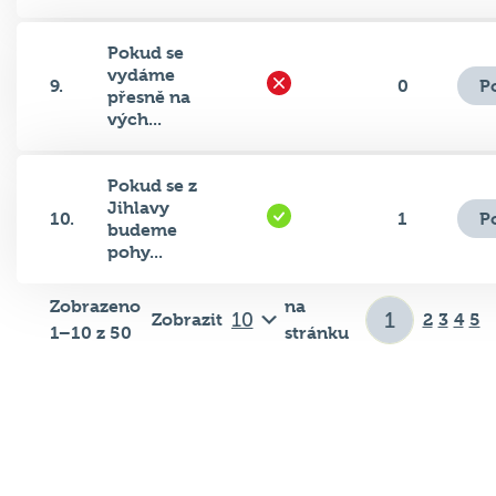
Pokud se
vydáme
P
9.
0
přesně na
vých...
Pokud se z
Jihlavy
P
10.
1
budeme
pohy...
Zobrazeno
na
Zobrazit
2
3
4
5
1–10 z 50
stránku