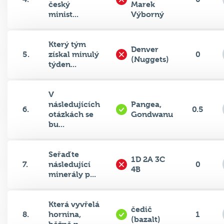
minist...
Výborný
Který tým
Denver
5.
získal minulý
0
(Nuggets)
týden...
V
následujících
Pangea,
6.
0.5
otázkách se
Gondwanu
bu...
Seřaďte
1D 2A 3C
7.
následující
0
4B
minerály p...
Která vyvřelá
čedič
8.
hornina,
1
(bazalt)
běžně n...