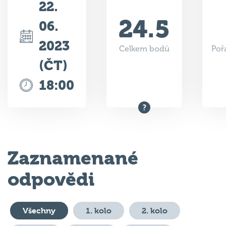
24.5
06.
2023
Celkem bodů
Poř
(ČT)
18:00
Zaznamenané
odpovědi
Všechny
1. kolo
2. kolo
3. kolo
4. kolo
5. kolo