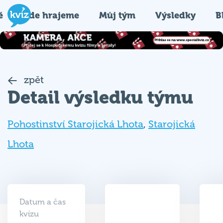
é
Kde hrajeme
Můj tým
Výsledky
B
zpět
Detail výsledku týmu
Pohostinství Starojická Lhota
,
Starojická
Lhota
Datum a čas
kvízu
22.