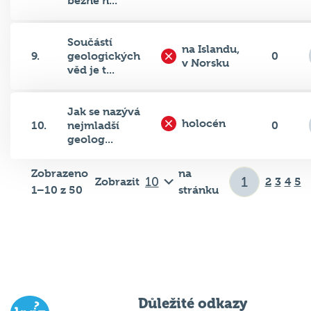
Součástí
na Islandu,
9.
geologických
0
v Norsku
věd je t...
Jak se nazývá
holocén
10.
nejmladší
0
geolog...
Zobrazeno
na
Zobrazit
2
3
4
5
1–10 z 50
stránku
Důležité odkazy