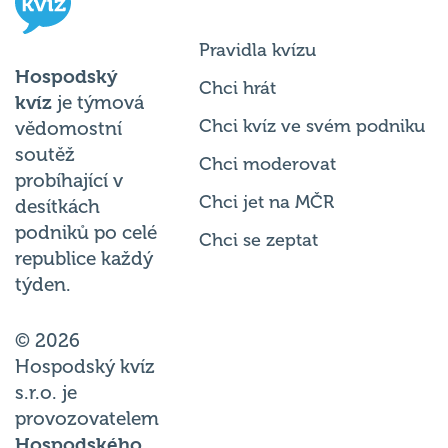
Pravidla kvízu
Hospodský
Chci hrát
kvíz
je týmová
Chci kvíz ve svém podniku
vědomostní
soutěž
Chci moderovat
probíhající v
Chci jet na MČR
desítkách
podniků po celé
Chci se zeptat
republice každý
týden.
© 2026
Hospodský kvíz
s.r.o. je
provozovatelem
Hospodského