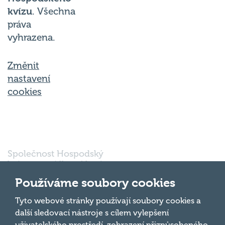
kvízu
. Všechna
práva
vyhrazena.
Změnit
nastavení
cookies
Společnost Hospodský
kvíz s.r.o., sídlem Nové
sady 988/2, Staré Brno,
602 00 Brno, IČ:
Používáme soubory cookies
03980138, DIČ:
Nahoru
CZ03980138 je vedena
Tyto webové stránky používají soubory cookies a
pod spisovou značkou
další sledovací nástroje s cílem vylepšení
a oddílem 90428 C u