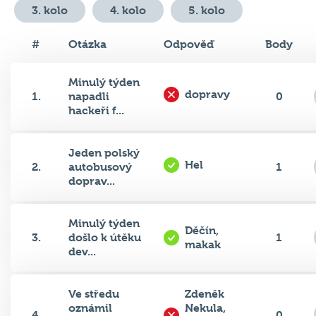
#
Otázka
Odpověď
Body
Minulý týden
dopravy
1.
napadli
0
hackeři f...
Jeden polský
Hel
2.
autobusový
1
doprav...
Minulý týden
Děčín,
3.
došlo k útěku
1
makak
dev...
Ve středu
Zdeněk
oznámil
Nekula,
4.
0
český
Marek