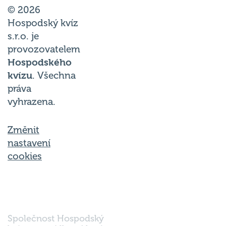
© 2026
Hospodský kvíz
s.r.o. je
provozovatelem
Hospodského
kvízu
. Všechna
práva
vyhrazena.
Změnit
nastavení
cookies
Společnost Hospodský
kvíz s.r.o., sídlem Nové