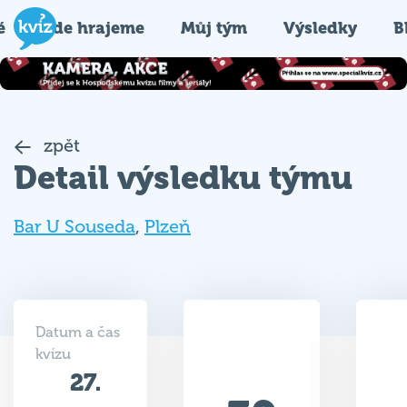
é
Kde hrajeme
Můj tým
Výsledky
B
zpět
Detail výsledku týmu
Bar U Souseda
,
Plzeň
Datum a čas
kvízu
27.
39
04.