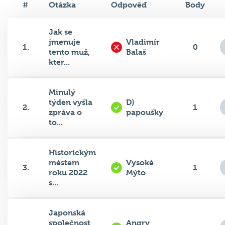
Jak se
jmenuje
Vladimír
1.
0
tento muž,
Balaš
kter...
Minulý
týden vyšla
D)
2.
1
zpráva o
papoušky
to...
Historickým
městem
Vysoké
3.
1
roku 2022
Mýto
s...
Japonská
společnost
Angry
4.
1
Sega
Birds