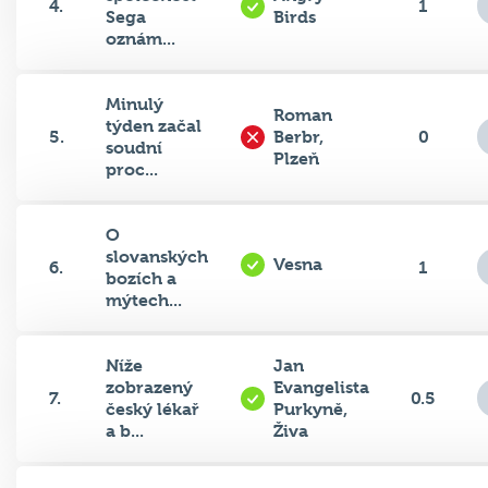
oznám...
Minulý
Roman
týden začal
5.
Berbr,
0
soudní
Plzeň
proc...
O
slovanských
Vesna
6.
1
bozích a
mýtech...
Níže
Jan
zobrazený
Evangelista
7.
0.5
český lékař
Purkyně,
a b...
Živa
Na kresbě