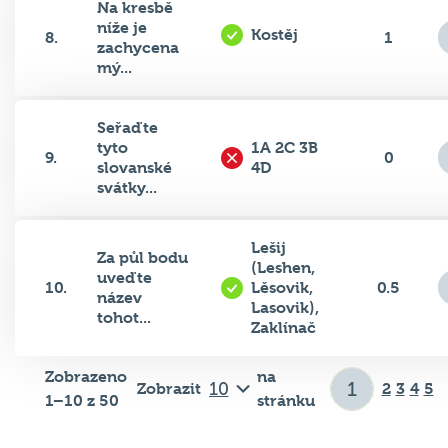
níže je
Kostěj
8.
1
zachycena
mý...
Seřaďte
tyto
1A 2C 3B
9.
0
slovanské
4D
svátky...
Lešij
Za půl bodu
(Leshen,
uveďte
10.
Lěsovik,
0.5
název
Lasovik),
tohot...
Zaklínač
Zobrazeno
na
Zobrazit
2
3
4
5
1–10 z 50
stránku