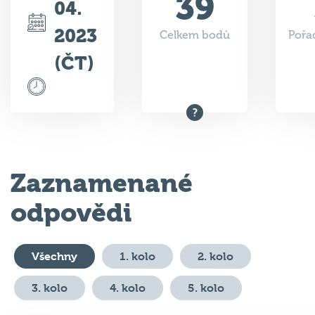
2023
Celkem bodů
Pořad
(ČT)
Zaznamenané
odpovědi
Všechny
1. kolo
2. kolo
3. kolo
4. kolo
5. kolo
#
Otázka
Odpověď
Body