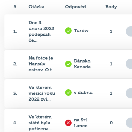
#
Otázka
Odpověď
Body
Dne 3.
února 2022
Turów
1.
1
podepsali
če...
Na fotce je
Dánsko,
2.
Hansův
1
Kanada
ostrov. O t...
Ve kterém
v dubnu
3.
měsíci roku
1
2022 zví...
Ve kterém
na Srí
4.
státě byla
0
Lance
pořízena...