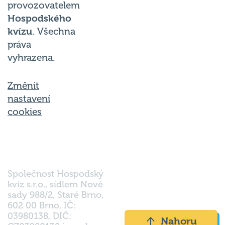
provozovatelem
Hospodského
kvízu
. Všechna
práva
vyhrazena.
Změnit
nastavení
cookies
Společnost Hospodský
kvíz s.r.o., sídlem Nové
sady 988/2, Staré Brno,
602 00 Brno, IČ:
03980138, DIČ:
Nahoru