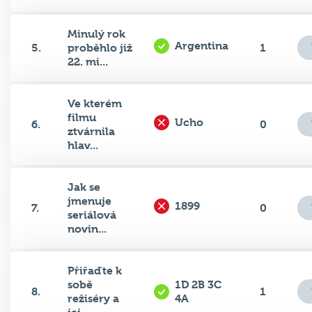
Minulý rok
Argentina
5.
proběhlo již
1
22. mi...
Ve kterém
filmu
Ucho
6.
0
ztvárnila
hlav...
Jak se
jmenuje
1899
7.
0
seriálová
novin...
Přiřaďte k
sobě
1D 2B 3C
8.
1
režiséry a
4A