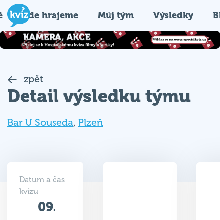
é
Kde hrajeme
Můj tým
Výsledky
B
zpět
Detail výsledku týmu
Bar U Souseda
,
Plzeň
Datum a čas
kvízu
09.