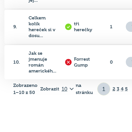
jej...
Celkem
kolik
tři
9.
1
hereček si v
herečky
dosu...
Jak se
jmenuje
Forrest
10.
0
román
Gump
americkéh...
Zobrazeno
na
Zobrazit
2
3
4
5
1–10 z 50
stránku