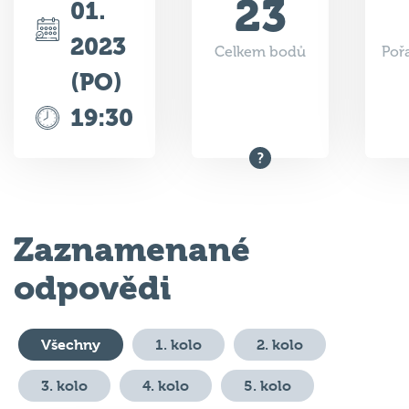
23
01.
2023
Celkem bodů
Poř
(PO)
19:30
Zaznamenané
odpovědi
Všechny
1. kolo
2. kolo
3. kolo
4. kolo
5. kolo