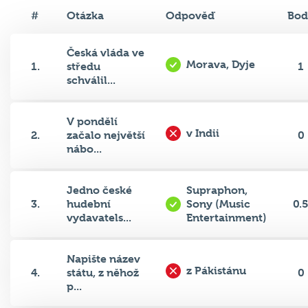
#
Otázka
Odpověď
Bod
Česká vláda ve
Morava, Dyje
1.
středu
1
schválil...
V pondělí
v Indii
2.
začalo největší
0
nábo...
Jedno české
Supraphon,
3.
hudební
Sony (Music
0.
vydavatels...
Entertainment)
Napište název
z Pákistánu
4.
státu, z něhož
0
p...