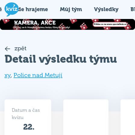
é
Kde hrajeme
Můj tým
Výsledky
B
zpět
Detail výsledku týmu
xy
,
Police nad Metují
Datum a čas
kvízu
22.
15.5
01.