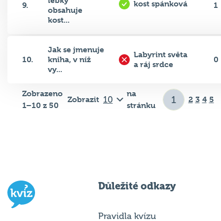
obsahuje
kost...
Jak se jmenuje
Labyrint světa
10.
kniha, v níž
0
a ráj srdce
vy...
Zobrazeno
na
Zobrazit
2
3
4
5
1–10 z 50
stránku
Důležité odkazy
Pravidla kvízu
Hospodský