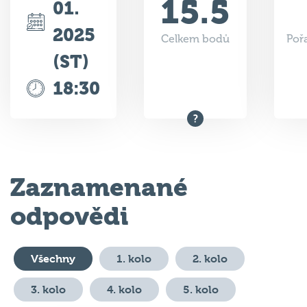
2025
Celkem bodů
Poř
(ST)
18:30
Zaznamenané
odpovědi
Všechny
1. kolo
2. kolo
3. kolo
4. kolo
5. kolo