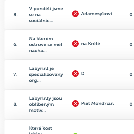
V pondělí jsme
Adamczykovi
5.
se na
0
sociálníc...
Na kterém
na Krétě
6.
ostrově se měl
0
nachá...
Labyrint je
D
7.
specializovaný
0
org...
Labyrinty jsou
Piet Mondrian
8.
oblíbeným
0
motiv...
Která kost
lebky
kost spánková
9.
1