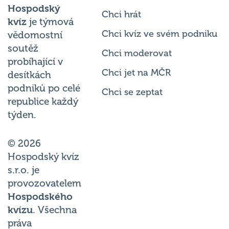
Chci hrát
kvíz
je týmová
Chci kvíz ve svém podniku
vědomostní
soutěž
Chci moderovat
probíhající v
Chci jet na MČR
desítkách
podniků po celé
Chci se zeptat
republice každý
týden.
© 2026
Hospodský kvíz
s.r.o. je
provozovatelem
Hospodského
kvízu
. Všechna
práva
vyhrazena.