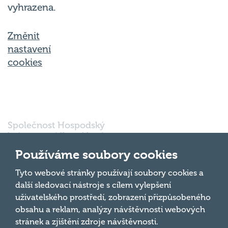
Změnit
nastavení
cookies
Společnost Hospodský
kvíz s.r.o., sídlem Nové
sady 988/2, Staré Brno,
602 00 Brno, IČ:
Používáme soubory cookies
03980138, DIČ:
Nahoru
CZ03980138 je vedena
Tyto webové stránky používají soubory cookies a
pod spisovou značkou
další sledovací nástroje s cílem vylepšení
a oddílem 90428 C u
uživatelského prostředí, zobrazení přizpůsobeného
Krajského soudu v
obsahu a reklam, analýzy návštěvnosti webových
Brně.
stránek a zjištění zdroje návštěvnosti.