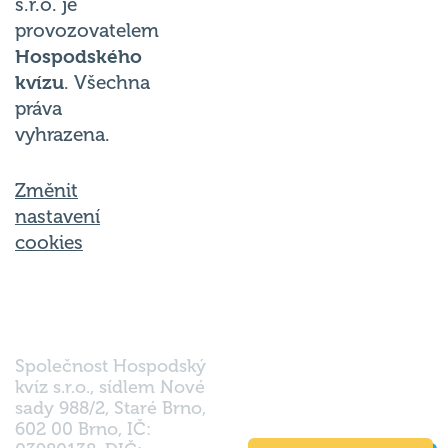
s.r.o. je
provozovatelem
Hospodského
kvízu
. Všechna
práva
vyhrazena.
Změnit
nastavení
cookies
Společnost Hospodský
kvíz s.r.o., sídlem Nové
sady 988/2, Staré Brno,
602 00 Brno, IČ: