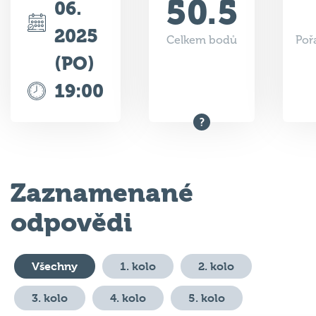
50.5
06.
2025
Celkem bodů
Poř
(PO)
19:00
Zaznamenané
odpovědi
Všechny
1. kolo
2. kolo
3. kolo
4. kolo
5. kolo