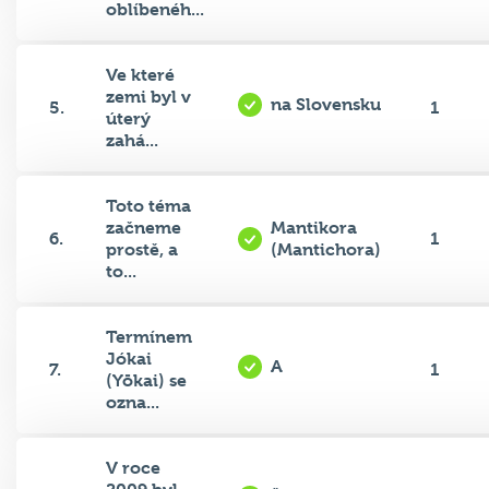
oblíbenéh...
Ve které
zemi byl v
na Slovensku
5.
1
úterý
zahá...
Toto téma
začneme
Mantikora
6.
1
prostě, a
(Mantichora)
to...
Termínem
Jókai
A
7.
1
(Yōkai) se
ozna...
V roce