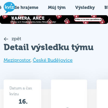
é
Kde hrajeme
Můj tým
Výsledky
B
zpět
Detail výsledku týmu
Meziprostor
,
České Budějovice
Datum a čas
kvízu
16.