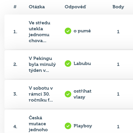
#
Otázka
Odpověď
Body
Ve středu
utekla
o pumě
1.
1
jednomu
chova...
V Pekingu
Labubu
2.
byla minulý
1
týden v...
V sobotu v
ostříhat
3.
rámci 30.
1
vlasy
ročníku f...
Česká
mutace
Playboy
4.
1
jednoho