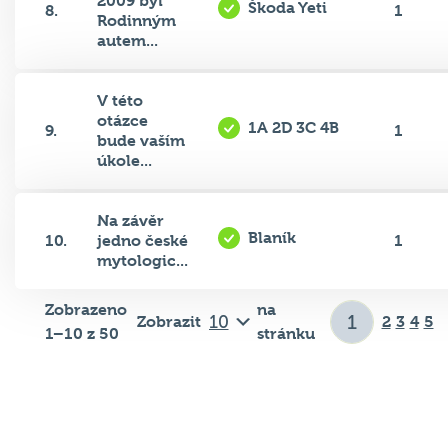
2009 byl
Škoda Yeti
8.
1
Rodinným
autem...
V této
otázce
1A 2D 3C 4B
9.
1
bude vaším
úkole...
Na závěr
Blaník
10.
jedno české
1
mytologic...
Zobrazeno
na
Zobrazit
2
3
4
5
1–10 z 50
stránku