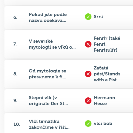
Pokud jste podle
Srní
6.
názvu očekáva...
Fenrir (také
V severské
7.
Fenri,
mytologii se vlků o...
Fenrisulfr)
Zaťatá
Od mytologie se
8.
pěst/Stands
přesuneme k fi...
with a Fist
Stepní vlk (v
Hermann
9.
originále Der St...
Hesse
Vlčí tematiku
vlčí bob
10.
zakončíme v říši...