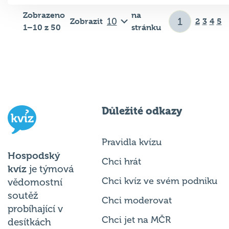
Zobrazeno
na
Zobrazit
2
3
4
5
1–10 z 50
stránku
Důležité odkazy
Pravidla kvízu
Hospodský
Chci hrát
kvíz
je týmová
Chci kvíz ve svém podniku
vědomostní
soutěž
Chci moderovat
probíhající v
Chci jet na MČR
desítkách