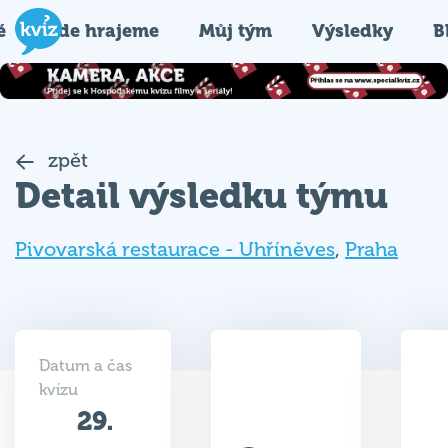
é
Kde hrajeme
Můj tým
Výsledky
B
zpět
Detail výsledku týmu
Pivovarská restaurace - Uhříněves
,
Praha
Datum a čas
kvízu
29.