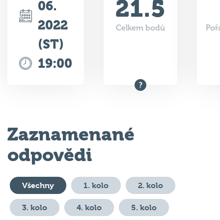
21.5
06.
2022
Celkem bodů
Poř
(ST)
19:00
Zaznamenané
odpovědi
Všechny
1. kolo
2. kolo
3. kolo
4. kolo
5. kolo