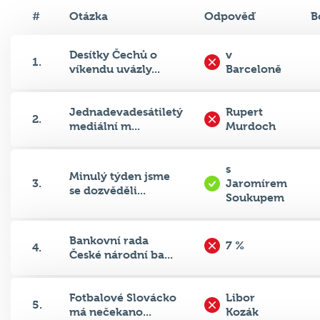
#
Otázka
Odpověď
B
Desítky Čechů o
v
1.
víkendu uvázly...
Barceloně
Jednadevadesátiletý
Rupert
2.
mediální m...
Murdoch
s
Minulý týden jsme
3.
Jaromírem
se dozvěděli...
Soukupem
Bankovní rada
7 %
4.
České národní ba...
Fotbalové Slovácko
Libor
5.
má nečekano...
Kozák