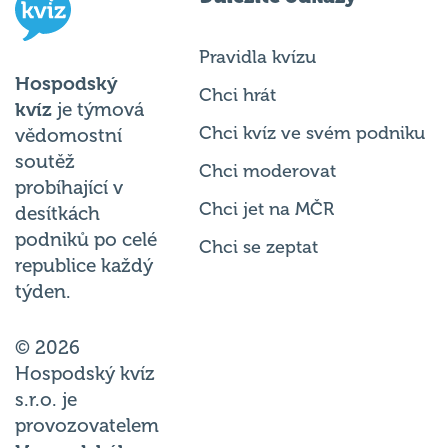
Pravidla kvízu
Hospodský
Chci hrát
kvíz
je týmová
Chci kvíz ve svém podniku
vědomostní
soutěž
Chci moderovat
probíhající v
Chci jet na MČR
desítkách
podniků po celé
Chci se zeptat
republice každý
týden.
© 2026
Hospodský kvíz
s.r.o. je
provozovatelem
Hospodského