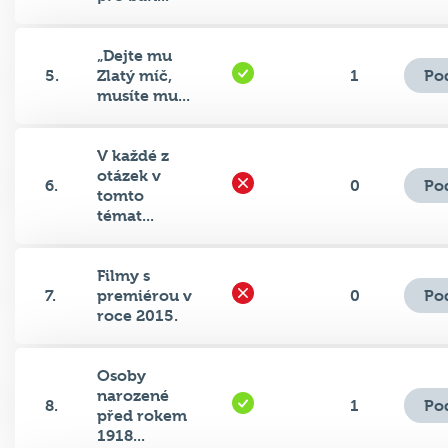
„Dejte mu
Po
5.
Zlatý míč,
1
musíte mu...
V každé z
otázek v
Po
6.
0
tomto
témat...
Filmy s
Po
7.
premiérou v
0
roce 2015.
Osoby
narozené
Po
8.
1
před rokem
1918...