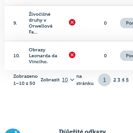
Živočišné
druhy v
Po
9.
0
Orwellově
Fa...
Obrazy
Po
10.
Leonarda da
0
Vinciho.
Zobrazeno
na
Zobrazit
2
3
4
5
1–10 z 50
stránku
Důležité odkazy