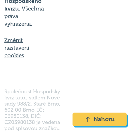
kvízu
. Všechna
práva
vyhrazena.
Změnit
nastavení
cookies
Společnost Hospodský
kvíz s.r.o., sídlem Nové
sady 988/2, Staré Brno,
602 00 Brno, IČ:
03980138, DIČ:
Nahoru
CZ03980138 je vedena
pod spisovou značkou
a oddílem 90428 C u