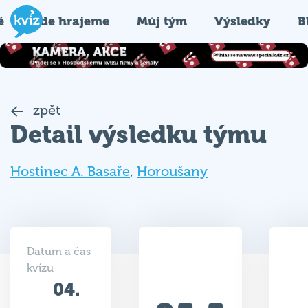
é
Kde hrajeme
Můj tým
Výsledky
B
zpět
Detail výsledku týmu
Hostinec A. Basaře
,
Horoušany
Datum a čas
kvízu
04.
25.5
05.