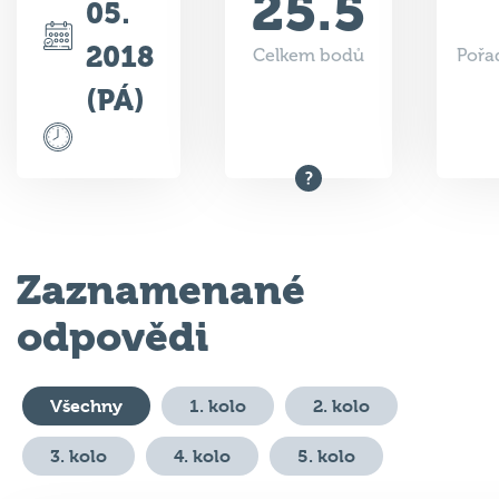
2018
Celkem bodů
Pořad
(PÁ)
Zaznamenané
odpovědi
Všechny
1. kolo
2. kolo
3. kolo
4. kolo
5. kolo
#
Otázka
Odpověď
Body
V