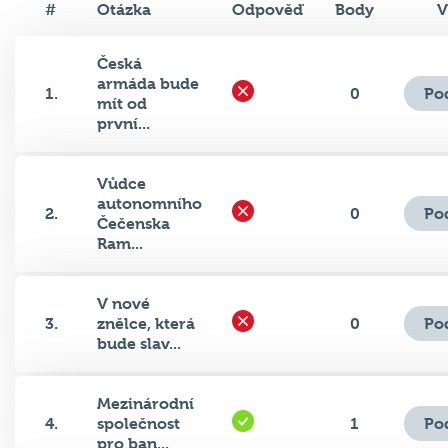
Česká
armáda bude
Po
1.
0
mít od
první...
Vůdce
autonomního
Po
2.
0
Čečenska
Ram...
V nové
Po
3.
znělce, která
0
bude slav...
Mezinárodní
Po
4.
společnost
1
pro ban...