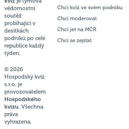
kvíz
je týmová
Chci kvíz ve svém podniku
vědomostní
soutěž
Chci moderovat
probíhající v
Chci jet na MČR
desítkách
podniků po celé
Chci se zeptat
republice každý
týden.
© 2026
Hospodský kvíz
s.r.o. je
provozovatelem
Hospodského
kvízu
. Všechna
práva
vyhrazena.