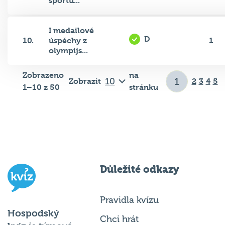
sportů...
I medailové
D
10.
úspěchy z
1
olympijs...
Zobrazeno
na
Zobrazit
2
3
4
5
1–10 z 50
stránku
Důležité odkazy
Pravidla kvízu
Hospodský
Chci hrát