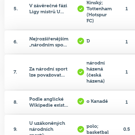
Kinský;
V závěrečné fázi
5.
Tottenham
1
Ligy mistrů U...
(Hotspur
FC)
Nejrozšířenějším
D
6.
1
„národním spo...
národní
Za národní sport
házená
7.
1
lze považovat...
(česká
házená)
Podle anglické
o Kanadě
8.
1
Wikipedie exist...
U uzákoněných
polo;
9.
národních
0.5
basketbal