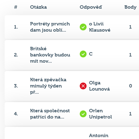
#
Otázka
Odpověď
Body
Portréty prvních
o Livii
1.
1
dam jsou oblí...
Klausové
Britské
C
2.
bankovky budou
1
mít nov...
Která zpěvačka
Olga
3.
minulý týden
0
Lounová
př...
Která společnost
Orlen
4.
1
patřící do na...
Unipetrol
Antonín