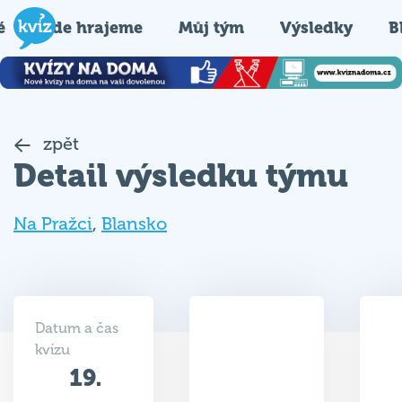
é
Kde hrajeme
Můj tým
Výsledky
B
zpět
Detail výsledku týmu
Na Pražci
,
Blansko
Datum a čas
kvízu
19.