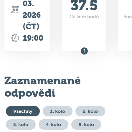
37.5
03.
2026
Celkem bodů
Poř
(ČT)
19:00
Zaznamenané
odpovědi
Všechny
1. kolo
2. kolo
3. kolo
4. kolo
5. kolo