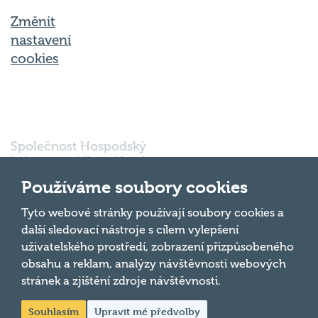
Změnit
nastavení
cookies
Společnost Hospodský
kvíz s.r.o., sídlem Nové
sady 988/2, Staré Brno,
Používáme soubory cookies
602 00 Brno, IČ:
03980138, DIČ:
Nahoru
Tyto webové stránky používají soubory cookies a
CZ03980138 je vedena
další sledovací nástroje s cílem vylepšení
pod spisovou značkou
uživatelského prostředí, zobrazení přizpůsobeného
a oddílem 90428 C u
obsahu a reklam, analýzy návštěvnosti webových
Krajského soudu v
Brně.
stránek a zjištění zdroje návštěvnosti.
Souhlasím
Upravit mé předvolby