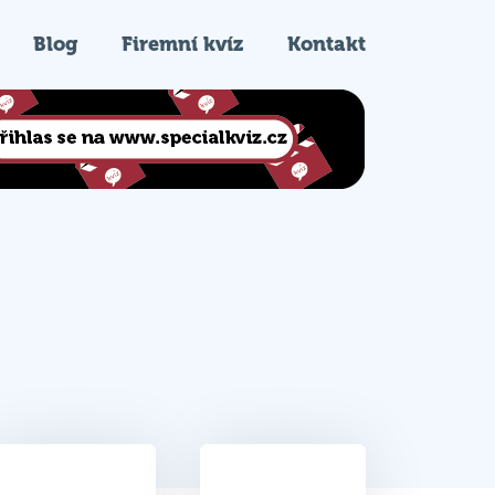
Blog
Firemní kvíz
Kontakt
19
6.
Celkem bodů
Pořadí na kvízu