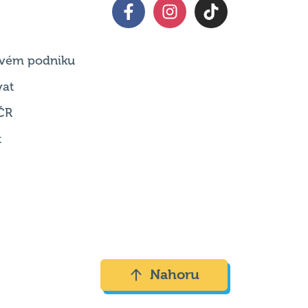
 svém podniku
vat
ČR
t
Nahoru