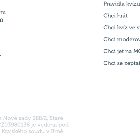
Chci kvíz ve
Chci modero
Chci jet na M
.
Chci se zepta
m Nové sady 988/2, Staré
 CZ03980138 je vedena pod
 Krajského soudu v Brně.