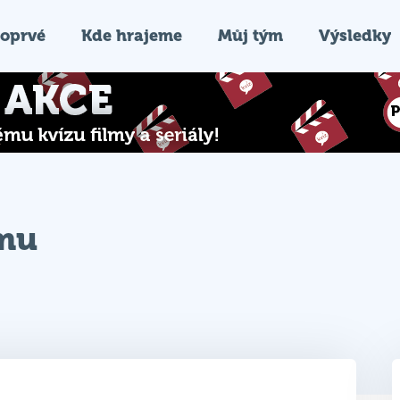
oprvé
Kde hrajeme
Můj tým
Výsledky
ýmu