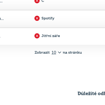
Spotify
...
Jitřní záře
.
Zobrazit
na stránku
Důležité od
Pravidla kvízu
ní
Chci hrát
ků