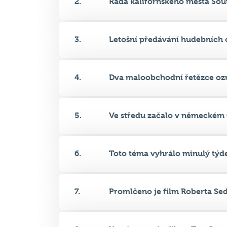
3.
Letošní předávání hudebních c
4.
Dva maloobchodní řetězce oz
5.
Ve středu začalo v německém 
6.
Toto téma vyhrálo minulý týde
7.
Promlčeno je film Roberta Sedl
8.
Které tvrzení o filmu Top Gun:.