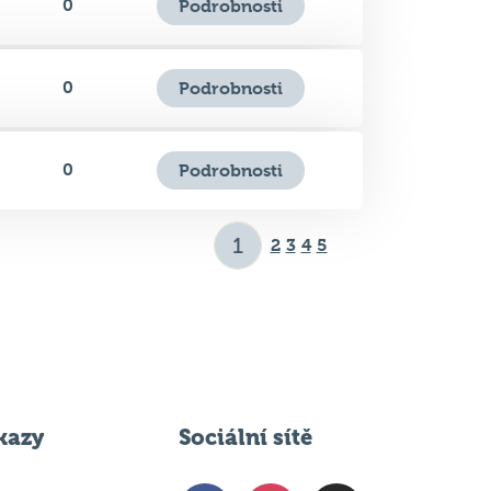
0
Podrobnosti
0
Podrobnosti
2
3
4
5
kazy
Sociální sítě