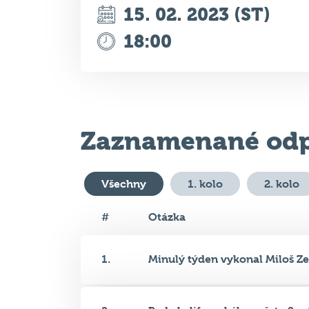
Zaznamenané odp
Všechny
1. kolo
2. kolo
#
Otázka
1.
Minulý týden vykonal Miloš Ze
2.
Rada kalifornského města Sout