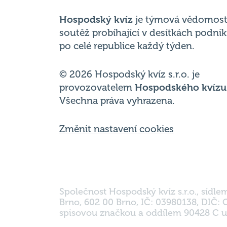
po celé republice každý týden.
© 2026 Hospodský kvíz s.r.o. je
provozovatelem
Hospodského kvízu
Všechna práva vyhrazena.
Změnit nastavení cookies
Společnost Hospodský kvíz s.r.o., sídle
Brno, 602 00 Brno, IČ: 03980138, DIČ:
spisovou značkou a oddílem 90428 C u