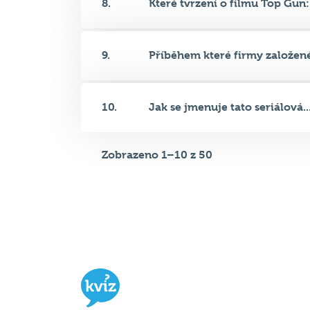
9.
Příběhem které firmy založené
10.
Jak se jmenuje tato seriálová..
Zobrazeno 1–10 z 50
Hospodský kvíz
je týmová vědomost
soutěž probíhající v desítkách podni