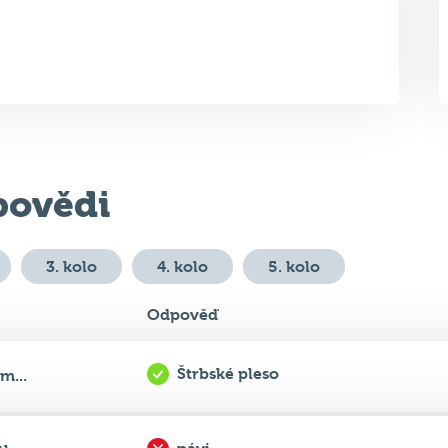
ovědi
3. kolo
4. kolo
5. kolo
Odpověď
Štrbské pleso
m...
pávi
h...