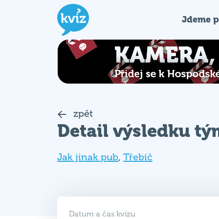
Jdeme p
zpět
Detail výsledku t
Jak jinak pub
,
Třebíč
Datum a čas kvízu
15. 02. 2023 (ST)
18:00