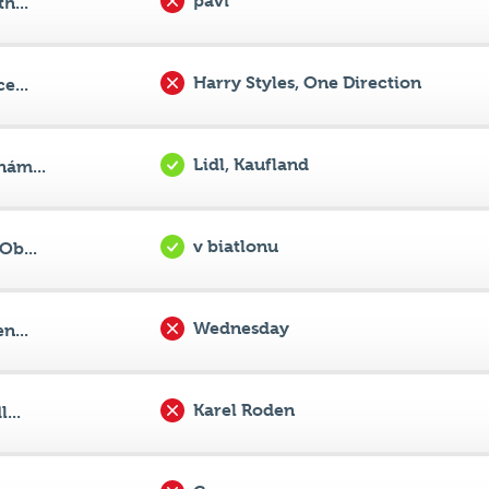
Harry Styles, One Direction
e...
Lidl, Kaufland
nám...
v biatlonu
Ob...
Wednesday
n...
Karel Roden
...
C
..