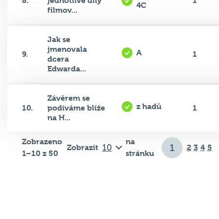
filmov...
Jak se
jmenovala
A
9.
1
dcera
Edwarda...
Závěrem se
z hadů
10.
podíváme blíže
1
na H...
Zobrazeno
na
Zobrazit
2
3
4
5
1–10 z 50
stránku