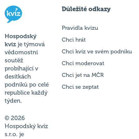
Důležité odkazy
Pravidla kvízu
Hospodský
Chci hrát
kvíz
je týmová
Chci kvíz ve svém podniku
vědomostní
soutěž
Chci moderovat
probíhající v
Chci jet na MČR
desítkách
podniků po celé
Chci se zeptat
republice každý
týden.
© 2026
Hospodský kvíz
s.r.o. je
provozovatelem