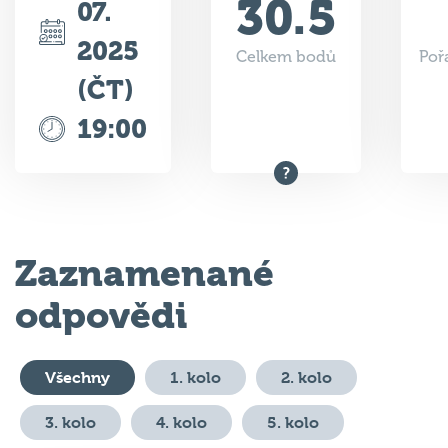
2025
Celkem bodů
Poř
(ČT)
19:00
Zaznamenané
odpovědi
Všechny
1. kolo
2. kolo
3. kolo
4. kolo
5. kolo