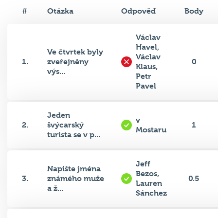
#
Otázka
Odpověď
Body
Václav
Havel,
Ve čtvrtek byly
Václav
1.
zveřejněny
0
Klaus,
výs...
Petr
Pavel
Jeden
v
2.
švýcarský
1
Mostaru
turista se v p...
Jeff
Napište jména
Bezos,
3.
známého muže
0.5
Lauren
a ž...
Sánchez
Minulý týden