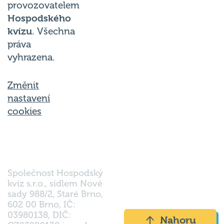
Hospodského
kvízu
. Všechna
práva
vyhrazena.
Změnit
nastavení
cookies
Společnost Hospodský
kvíz s.r.o., sídlem Nové
sady 988/2, Staré Brno,
602 00 Brno, IČ:
03980138, DIČ:
Nahoru
CZ03980138 je vedena