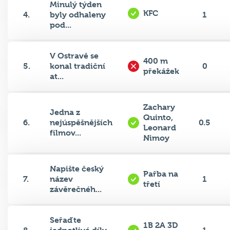
KFC
4.
byly odhaleny
1
pod...
V Ostravě se
400 m
5.
konal tradiční
0
překážek
at...
Zachary
Jedna z
Quinto,
6.
nejúspěšnějších
0.5
Leonard
filmov...
Nimoy
Napište český
Pařba na
7.
název
1
třetí
závěrečnéh...
Seřaďte
1B 2A 3D
8.
jednotlivé díly
1
4C