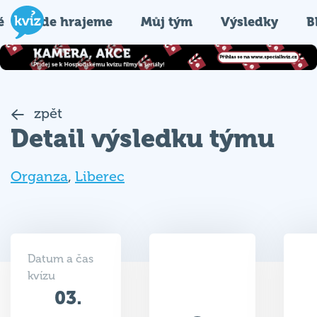
é
Kde hrajeme
Můj tým
Výsledky
B
zpět
Detail výsledku týmu
Organza
,
Liberec
Datum a čas
kvízu
03.
30.5
07.