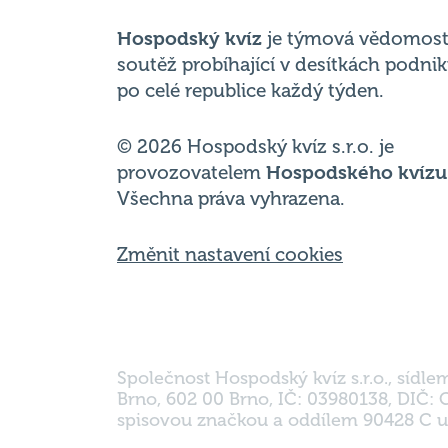
po celé republice každý týden.
© 2026 Hospodský kvíz s.r.o. je
provozovatelem
Hospodského kvízu
Všechna práva vyhrazena.
Změnit nastavení cookies
Společnost Hospodský kvíz s.r.o., sídle
Brno, 602 00 Brno, IČ: 03980138, DIČ:
spisovou značkou a oddílem 90428 C u