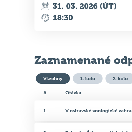
Zaznamenané odp
Všechny
1. kolo
2. kolo
#
Otázka
1.
V ostravské zoologické zahrad
2.
Balendra Šáh se v pátek stal p.