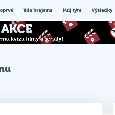
oprvé
Kde hrajeme
Můj tým
Výsledky
ýmu