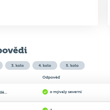
ovědi
3. kolo
4. kolo
5. kolo
Odpověď
o mývaly severní
ě...
A
..