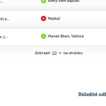
Rejžuj!
 z...
Marek Eben, Valtice
j...
Zobrazit
na stránku
Důležité od
Pravidla kvízu
ní
Chci hrát
ků