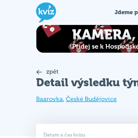
Jdeme p
zpět
Detail výsledku t
Baarovka
,
České Budějovice
Datum a čas kvízu
31. 03. 2026 (ÚT)
18:30