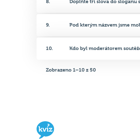
9.
Pod kterým názvem jsme mohli
10.
Kdo byl moderátorem soutěže, 
Zobrazeno 1–10 z 50
Hospodský kvíz
je týmová vědomost
soutěž probíhající v desítkách podni