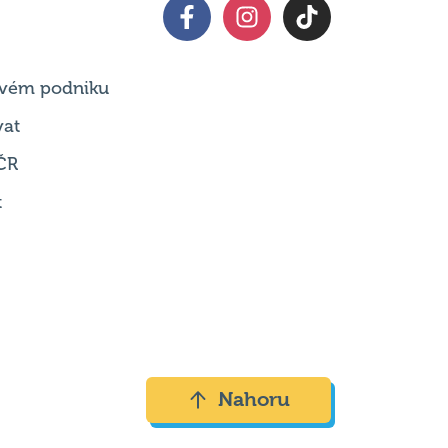
 svém podniku
vat
ČR
t
Nahoru