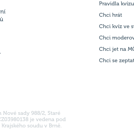
Chci kvíz ve
Chci modero
Chci jet na M
.
Chci se zepta
m Nové sady 988/2, Staré
 CZ03980138 je vedena pod
 Krajského soudu v Brně.