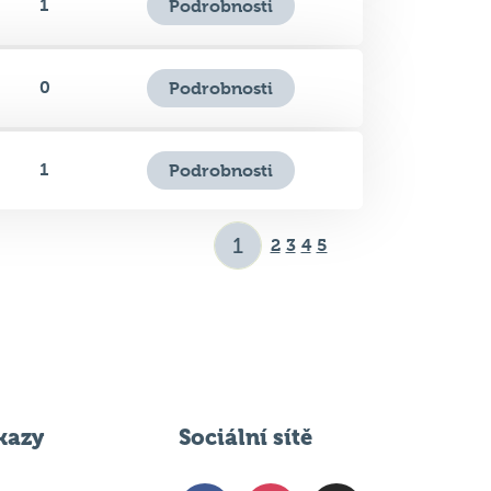
0
Podrobnosti
1
Podrobnosti
2
3
4
5
kazy
Sociální sítě