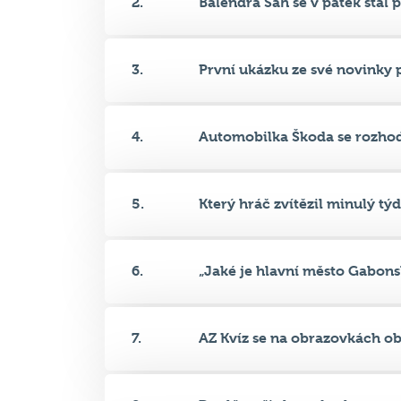
3.
První ukázku ze své novinky p
4.
Automobilka Škoda se rozhodl
5.
Který hráč zvítězil minulý týd.
6.
„Jaké je hlavní město Gabonsk
7.
AZ Kvíz se na obrazovkách obj
8.
Doplňte tři slova do sloganu s.