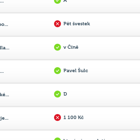
Pět švestek
o...
v Číně
a...
Pavel Šulc
..
D
é...
1 100 Kč
e...
který vám zaplatí
..