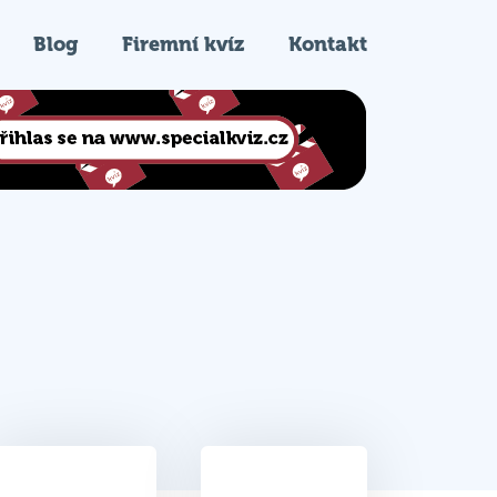
Blog
Firemní kvíz
Kontakt
41
1.
Celkem bodů
Pořadí na kvízu