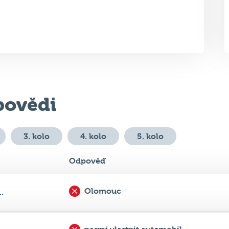
ovědi
3. kolo
4. kolo
5. kolo
Odpověď
Olomouc
.
nesmí vlastnit automobil