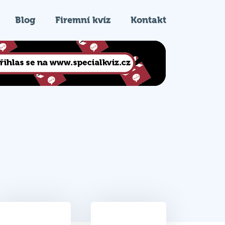
Blog
Firemní kvíz
Kontakt
25.5
8.
Celkem bodů
Pořadí na kvízu