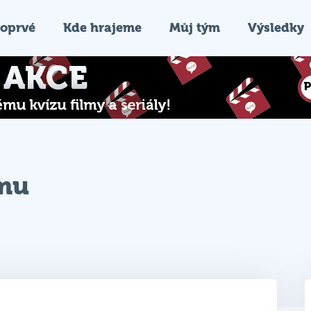
oprvé
Kde hrajeme
Můj tým
Výsledky
ýmu