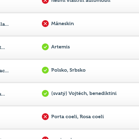
Måneskin
a...
Artemis
...
Polsko, Srbsko
c...
(svatý) Vojtěch, benediktíni
...
Porta coeli, Rosa coeli
novic, převor
...