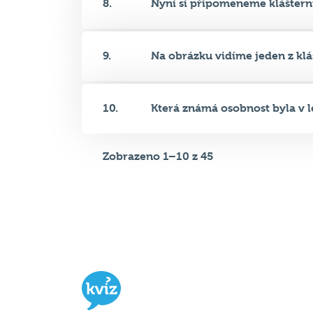
9.
Na obrázku vidíme jeden z kláš
10.
Která známá osobnost byla v le
Zobrazeno 1–10 z 45
Hospodský kvíz
je týmová vědomost
soutěž probíhající v desítkách podni