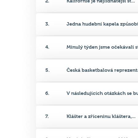
3.
Jedna hudební kapela způsobil
4.
Minulý týden jsme očekávali st
5.
Česká basketbalová reprezenta
6.
V následujících otázkách se bu
7.
Klášter a zříceninu kláštera,...
8.
Nyní si připomeneme klášterní