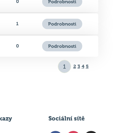
1
Podrobnosti
0
Podrobnosti
2
3
4
5
kazy
Sociální sítě