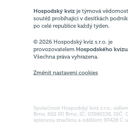
po celé republice každý týden.
© 2026 Hospodský kvíz s.r.o. je
provozovatelem
Hospodského kvízu
Všechna práva vyhrazena.
Změnit nastavení cookies
Společnost Hospodský kvíz s.r.o., sídle
Brno, 602 00 Brno, IČ: 03980138, DIČ:
spisovou značkou a oddílem 90428 C u