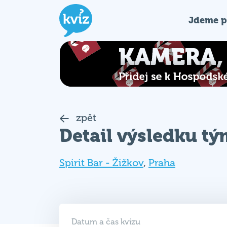
Jdeme p
zpět
Detail výsledku t
Spirit Bar - Žižkov
,
Praha
Datum a čas kvízu
06. 09. 2022 (ÚT)
19:00