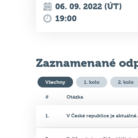
Zaznamenané odp
Všechny
1. kolo
2. kolo
#
Otázka
1.
V České republice je aktuálně..
2.
Kalifornie je nejlidnatější st...