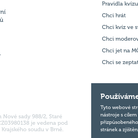
Chci kvíz ve
Chci modero
Chci jet na M
.
Chci se zepta
m Nové sady 988/2, Staré
Používáme
 CZ03980138 je vedena pod
 Krajského soudu v Brně.
Tyto webové str
nástroje s cílem
přizpůsobeného
stránek a zjiště