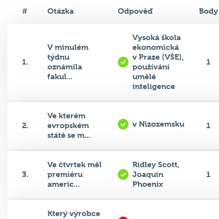
#
Otázka
Odpověď
Body
Vysoká škola
V minulém
ekonomická
týdnu
v Praze (VŠE),
1.
1
oznámila
používání
fakul...
umělé
inteligence
Ve kterém
v Nizozemsku
2.
evropském
1
státě se m...
Ve čtvrtek měl
Ridley Scott,
3.
premiéru
Joaquin
1
americ...
Phoenix
Který výrobce