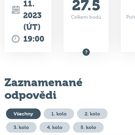
27.5
11.
2023
Celkem bodů
Poř
(ÚT)
19:00
Zaznamenané
odpovědi
Všechny
1. kolo
2. kolo
3. kolo
4. kolo
5. kolo