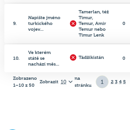
Tamerlan, též
Napište jméno
Timur,
9.
turkického
Temur, Amir
0
vojev...
Temur nebo
Timur Lenk
Ve kterém
Tádžikistán
10.
státě se
0
nachází měs...
Zobrazeno
na
Zobrazit
2
3
4
5
1–10 z 50
stránku