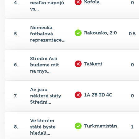
Kofola
4.
nealko nápojů
0
vs...
Německá
Rakousko, 2:0
5.
fotbalová
0.5
reprezentace...
Střední Asií
Taškent
6.
budeme mít
0
na mys...
Ač jsou
1A 2B 3D 4C
7.
některé státy
0
Střední...
Ve kterém
Turkmenistán
8.
státě byste
1
hledali...