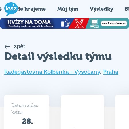
é
Kde hrajeme
Můj tým
Výsledky
B
zpět
Detail výsledku týmu
Radegastovna Kolbenka - Vysočany
,
Praha
Datum a čas
kvízu
28.