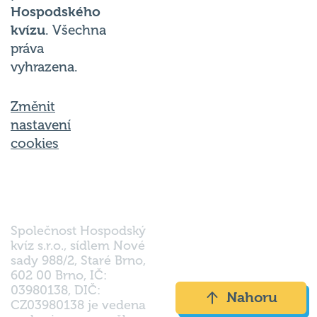
Hospodského
kvízu
. Všechna
práva
vyhrazena.
Změnit
nastavení
cookies
Společnost Hospodský
kvíz s.r.o., sídlem Nové
sady 988/2, Staré Brno,
602 00 Brno, IČ:
03980138, DIČ:
Nahoru
CZ03980138 je vedena