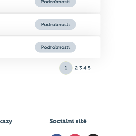
Podrobnosti
Podrobnosti
2
3
4
5
kazy
Sociální sítě