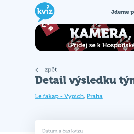
Jdeme p
zpět
Detail výsledku t
Le fakap - Vypich
,
Praha
Datum a čas kvízu
18. 02. 2018 (NE)
19:00