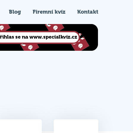
Blog
Firemní kvíz
Kontakt
14.5
7.
Celkem bodů
Pořadí na kvízu