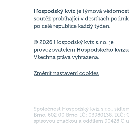
po celé republice každý týden.
© 2026 Hospodský kvíz s.r.o. je
provozovatelem
Hospodského kvízu
Všechna práva vyhrazena.
Změnit nastavení cookies
Společnost Hospodský kvíz s.r.o., sídle
Brno, 602 00 Brno, IČ: 03980138, DIČ:
spisovou značkou a oddílem 90428 C u