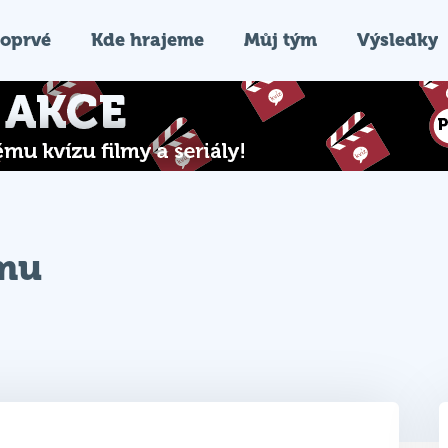
oprvé
Kde hrajeme
Můj tým
Výsledky
ýmu