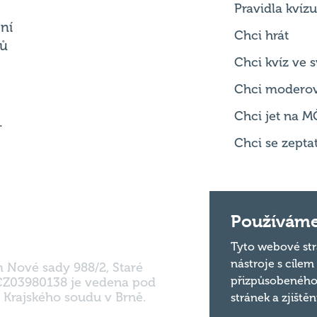
Chci kvíz ve
Chci modero
Chci jet na M
.
Chci se zepta
m Nové sady 988/2, Staré
Používáme
 CZ03980138 je vedena pod
 Krajského soudu v Brně.
Tyto webové str
nástroje s cílem
přizpůsobeného
stránek a zjiště