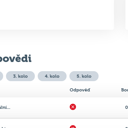
ovědi
3. kolo
4. kolo
5. kolo
Odpověď
Bo
ní...
0
kte...
0