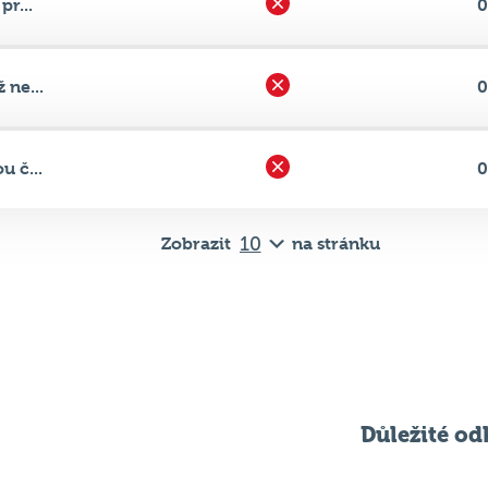
 ne...
0
u č...
0
Zobrazit
na stránku
Důležité od
Pravidla kvízu
ní
Chci hrát
ků