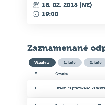
Zaznamenané odp
Všechny
1. kolo
2. kolo
#
Otázka
1.
Úředníci pražského katastrál
2.
Extrémní sněhovou nadílku, 