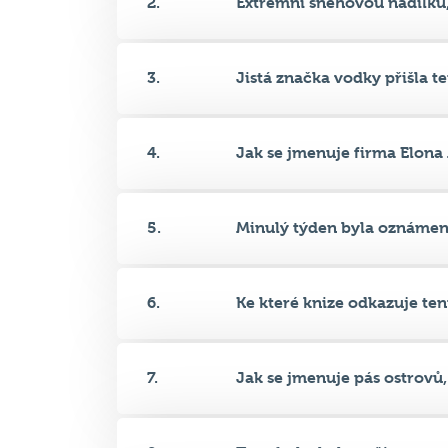
3.
Jistá značka vodky přišla ten
4.
Jak se jmenuje firma Elona 
5.
Minulý týden byla oznámena
6.
Ke které knize odkazuje tent
7.
Jak se jmenuje pás ostrovů, 
8.
Tato fotka byla pořízena na 