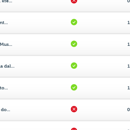
t...
1
Mus...
1
 dal...
1
o...
1
do...
0
pr...
0