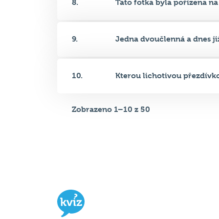
9.
Jedna dvoučlenná a dnes již
10.
Kterou lichotivou přezdívko
Zobrazeno 1–10 z 50
Hospodský kvíz
je týmová vědomost
soutěž probíhající v desítkách podni