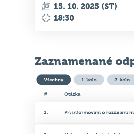
15. 10. 2025 (ST)
18:30
Zaznamenané odp
Všechny
1. kolo
2. kolo
#
Otázka
1.
Při informování o rozdělení mi