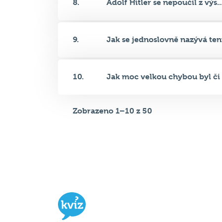
8.
Adolf Hitler se nepoučil z výs..
9.
Jak se jednoslovně nazývá tent
10.
Jak moc velkou chybou byl či n
Zobrazeno 1–10 z 50