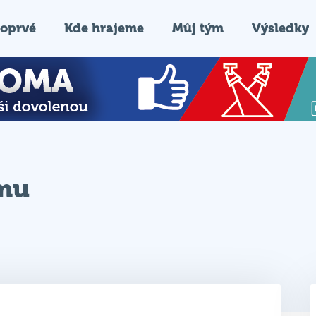
oprvé
Kde hrajeme
Můj tým
Výsledky
ýmu