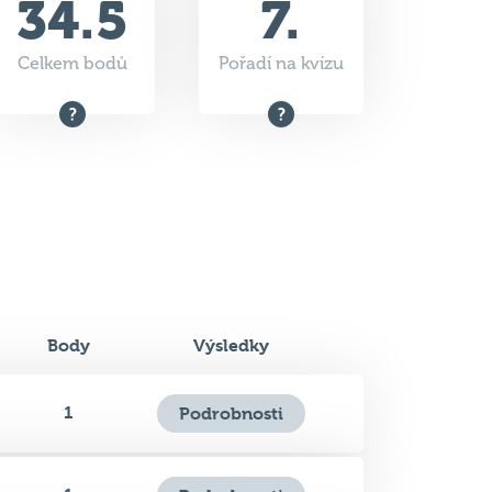
34.5
7.
Celkem bodů
Pořadí na kvízu
Body
Výsledky
1
Podrobnosti