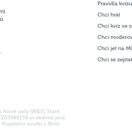
Pravidla kvízu
ní
Chci hrát
ků
Chci kvíz ve
Chci modero
Chci jet na M
.
Chci se zepta
m Nové sady 988/2, Staré
 CZ03980138 je vedena pod
 Krajského soudu v Brně.