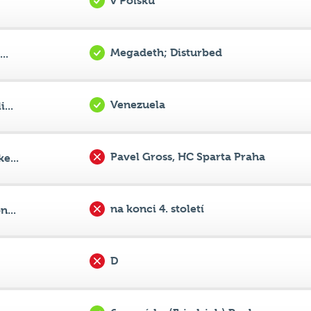
v Polsku
Megadeth; Disturbed
..
Venezuela
...
Pavel Gross, HC Sparta Praha
e...
na konci 4. století
...
D