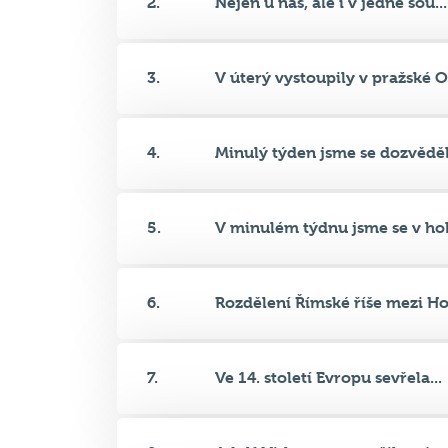
2.
Nejen u nás, ale i v jedné sou...
3.
V úterý vystoupily v pražské O.
4.
Minulý týden jsme se dozvěděli
5.
V minulém týdnu jsme se v hok
6.
Rozdělení Římské říše mezi Hon
7.
Ve 14. století Evropu sevřela...