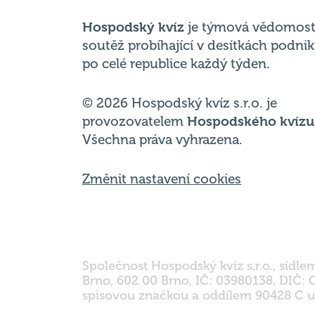
Hospodský kvíz
je týmová vědomost
soutěž probíhající v desítkách podni
po celé republice každý týden.
© 2026 Hospodský kvíz s.r.o. je
provozovatelem
Hospodského kvízu
Všechna práva vyhrazena.
Změnit nastavení cookies
Společnost Hospodský kvíz s.r.o., sídle
Brno, 602 00 Brno, IČ: 03980138, DIČ:
spisovou značkou a oddílem 90428 C u