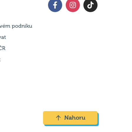
 svém podniku
vat
ČR
t
Nahoru