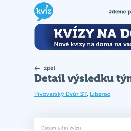
Jdeme p
zpět
Detail výsledku t
Pivovarský Dvůr ST
,
Liberec
Datum a čas kvízu