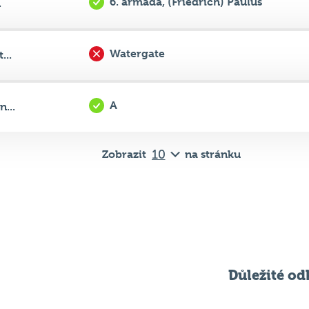
6. armáda, (Friedrich) Paulus
.
Watergate
...
A
...
Zobrazit
na stránku
Důležité od