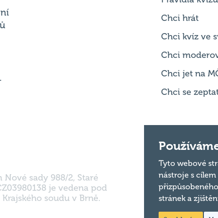
Chci kvíz ve
Chci modero
Chci jet na M
.
Chci se zepta
m Nové sady 988/2, Staré
Používáme
 CZ03980138 je vedena pod
 Krajského soudu v Brně.
Tyto webové str
nástroje s cílem
přizpůsobeného
stránek a zjiště