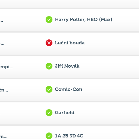
Luční bouda
..
Jiří Novák
mpi...
Comic-Con
n...
Garfield
.
1A 2B 3D 4C
i...
Štěpán Mareš
...