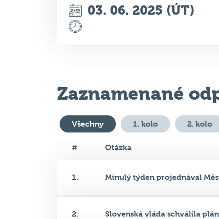
Zaznamenané odp
Všechny
1. kolo
2. kolo
#
Otázka
1.
Minulý týden projednával Měst
2.
Slovenská vláda schválila plán.
3.
Jak se jmenuje seriál, do něho.