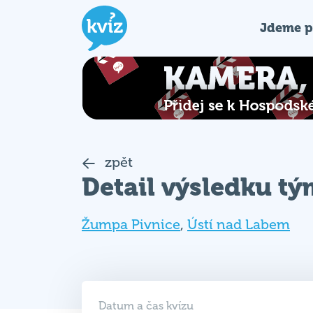
Jdeme p
zpět
Detail výsledku t
Žumpa Pivnice
,
Ústí nad Labem
Datum a čas kvízu
03. 06. 2025 (ÚT)