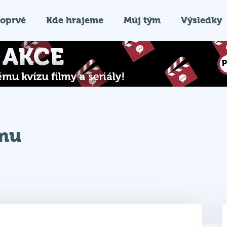
oprvé
Kde hrajeme
Můj tým
Výsledky
ýmu