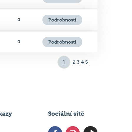
0
Podrobnosti
2
3
4
5
kazy
Sociální sítě