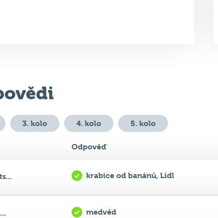
ovědi
3. kolo
4. kolo
5. kolo
Odpověď
krabice od banánů, Lidl
s...
medvěd
..
Harry Potter, HBO (Max)
..