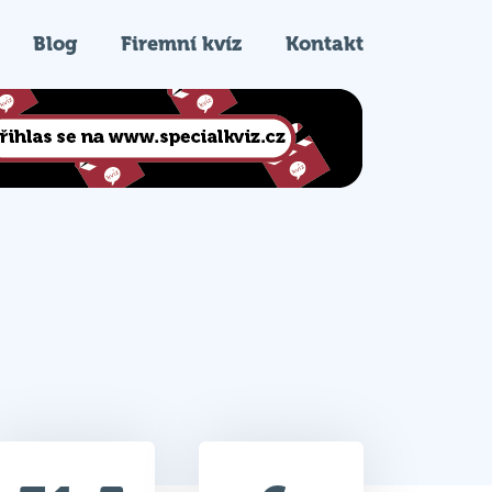
Blog
Firemní kvíz
Kontakt
31.5
6.
Celkem bodů
Pořadí na kvízu