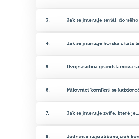
4.
Jak se jmenuje horská chata le.
5.
Dvojnásobná grandslamová ša
6.
Milovníci komiksů se každoroč
7.
Jak se jmenuje zvíře, které je..
8.
Jedním z nejoblíbenějších kom
9.
Jak se jmenuje muž, který nakr