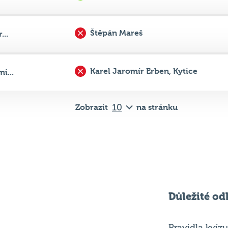
Karel Jaromír Erben, Kytice
i...
Zobrazit
na stránku
Důležité od
Pravidla kvízu
ní
Chci hrát
ků