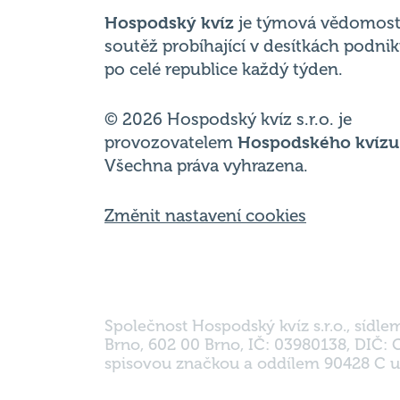
po celé republice každý týden.
© 2026 Hospodský kvíz s.r.o. je
provozovatelem
Hospodského kvízu
Všechna práva vyhrazena.
Změnit nastavení cookies
Společnost Hospodský kvíz s.r.o., sídle
Brno, 602 00 Brno, IČ: 03980138, DIČ:
spisovou značkou a oddílem 90428 C u