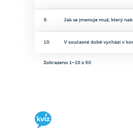
10.
V současné době vychází v kom
Zobrazeno 1–10 z 50
Hospodský kvíz
je týmová vědomost
soutěž probíhající v desítkách podni