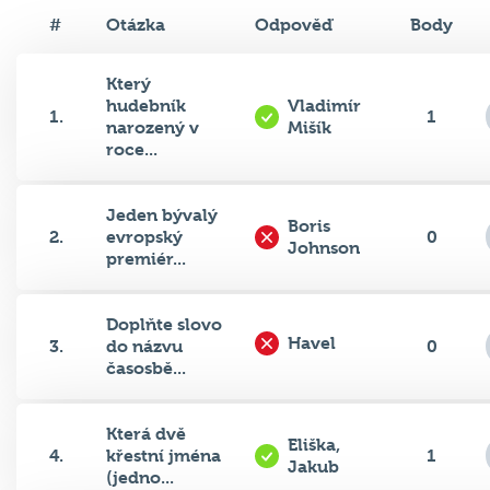
#
Otázka
Odpověď
Body
Který
hudebník
Vladimír
1.
1
narozený v
Mišík
roce...
Jeden bývalý
Boris
2.
evropský
0
Johnson
premiér...
Doplňte slovo
Havel
3.
do názvu
0
časosbě...
Která dvě
Eliška,
4.
křestní jména
1
Jakub
(jedno...