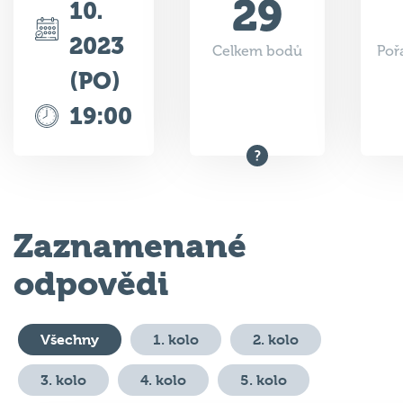
2023
Celkem bodů
Poř
(PO)
19:00
Zaznamenané
odpovědi
Všechny
1. kolo
2. kolo
3. kolo
4. kolo
5. kolo