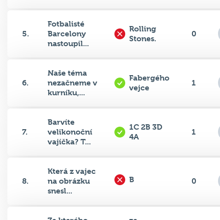
Fotbalisté
Rolling
5.
Barcelony
0
Stones.
nastoupil...
Naše téma
Fabergého
6.
nezačneme v
1
vejce
kurníku,...
Barvíte
1C 2B 3D
7.
velikonoční
1
4A
vajíčka? T...
Která z vajec
B
8.
na obrázku
0
snesl...
Ze kterého
ze