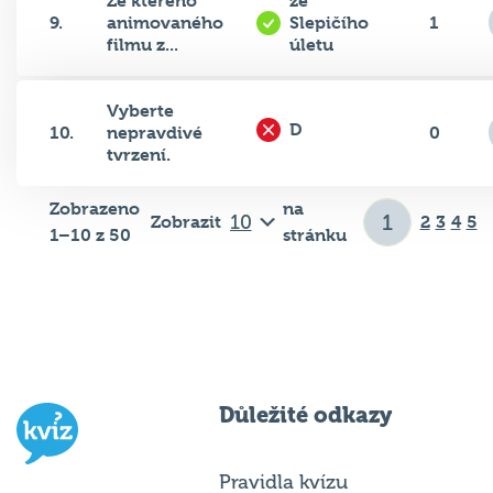
9.
animovaného
Slepičího
1
filmu z...
úletu
Vyberte
D
10.
nepravdivé
0
tvrzení.
Zobrazeno
na
Zobrazit
2
3
4
5
1–10 z 50
stránku
Důležité odkazy
Pravidla kvízu
Hospodský