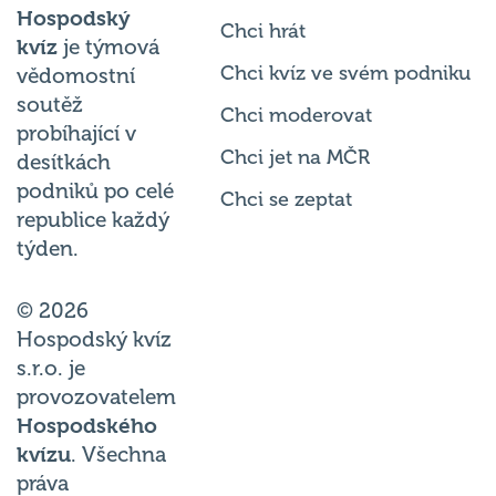
Chci hrát
kvíz
je týmová
Chci kvíz ve svém podniku
vědomostní
soutěž
Chci moderovat
probíhající v
Chci jet na MČR
desítkách
podniků po celé
Chci se zeptat
republice každý
týden.
© 2026
Hospodský kvíz
s.r.o. je
provozovatelem
Hospodského
kvízu
. Všechna
práva
vyhrazena.