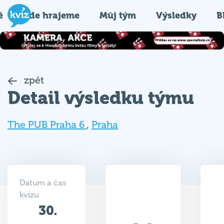
é
Kde hrajeme
Můj tým
Výsledky
B
zpět
Detail výsledku týmu
The PUB Praha 6
,
Praha
Datum a čas
kvízu
30.
29
10.