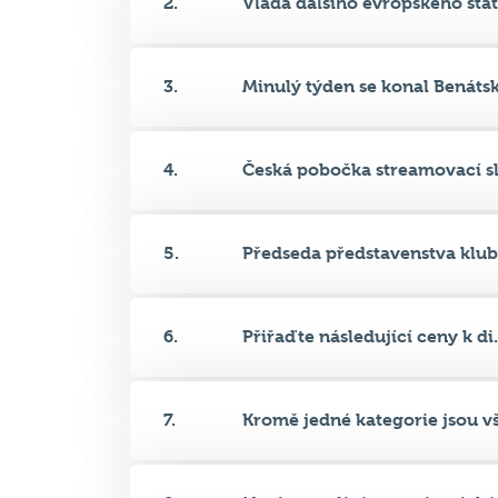
3.
Minulý týden se konal Benátský
4.
Česká pobočka streamovací slu
5.
Předseda představenstva klubu
6.
Přiřaďte následující ceny k di.
7.
Kromě jedné kategorie jsou vše
8.
Nyní se podíváme na ironické 