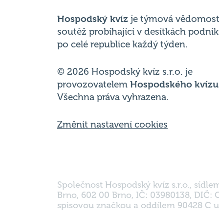
po celé republice každý týden.
© 2026 Hospodský kvíz s.r.o. je
provozovatelem
Hospodského kvízu
Všechna práva vyhrazena.
Změnit nastavení cookies
Společnost Hospodský kvíz s.r.o., sídle
Brno, 602 00 Brno, IČ: 03980138, DIČ:
spisovou značkou a oddílem 90428 C u