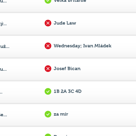
Jude Law
...
Wednesday; Ivan Mládek
ž...
Josef Bican
...
1B 2A 3C 4D
..
za mír
...
Darwinovy ceny
o...