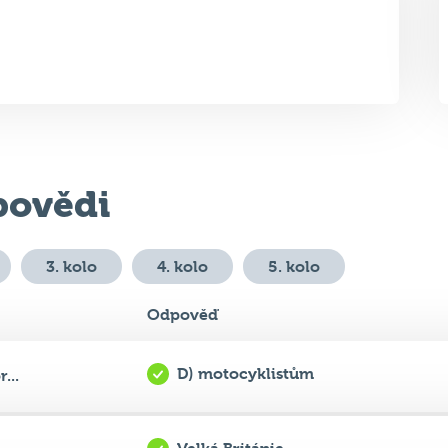
ovědi
3. kolo
4. kolo
5. kolo
Odpověď
D) motocyklistům
...
Velká Británie
...