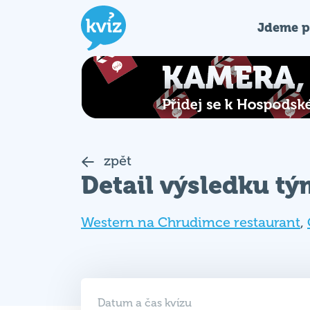
Jdeme p
zpět
Detail výsledku t
Western na Chrudimce restaurant
,
Datum a čas kvízu
10. 09. 2025 (ST)
19:00