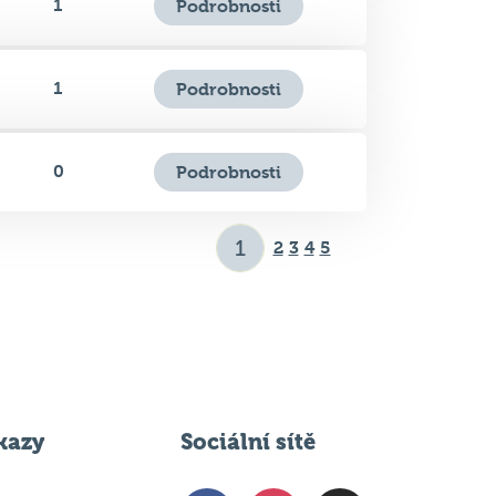
1
Podrobnosti
0
Podrobnosti
2
3
4
5
kazy
Sociální sítě