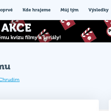
oprvé
Kde hrajeme
Můj tým
Výsledky
ýmu
Chrudim