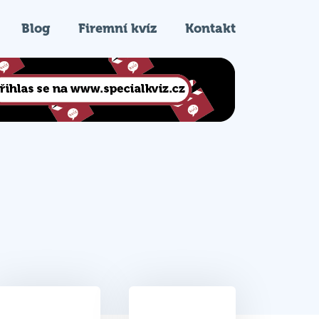
Blog
Firemní kvíz
Kontakt
23.5
5.
Celkem bodů
Pořadí na kvízu