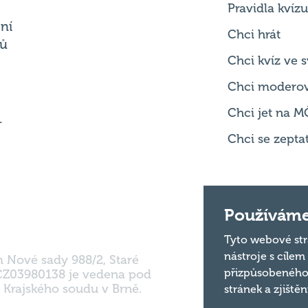
Chci kvíz ve
Chci modero
Chci jet na M
.
Chci se zepta
m Nové sady 988/2, Staré
Používáme
 CZ03980138 je vedena pod
 Krajského soudu v Brně.
Tyto webové str
nástroje s cílem
přizpůsobeného
stránek a zjiště