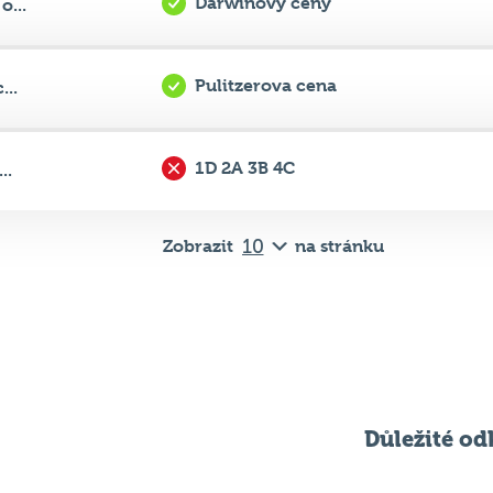
Pulitzerova cena
...
1D 2A 3B 4C
..
Zobrazit
na stránku
Důležité od
Pravidla kvízu
ní
Chci hrát
ků