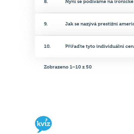
9.
Jak se nazývá prestižní americ
10.
Přiřaďte tyto individuální cen.
Zobrazeno 1–10 z 50
Hospodský kvíz
je týmová vědomost
soutěž probíhající v desítkách podni