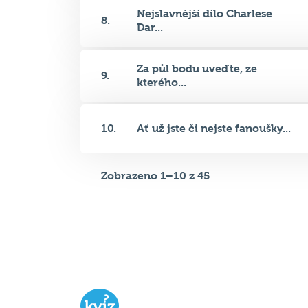
Nejslavnější dílo Charlese
8.
Dar...
Za půl bodu uveďte, ze
9.
kterého...
10.
Ať už jste či nejste fanoušky...
Zobrazeno 1–10 z 45