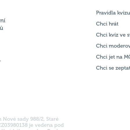
Pravidla kvízu
ní
Chci hrát
ků
Chci kvíz ve
Chci modero
Chci jet na M
.
Chci se zepta
m Nové sady 988/2, Staré
 CZ03980138 je vedena pod