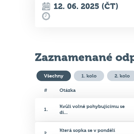
12. 06. 2025 (ČT)
Zaznamenané odp
Všechny
1. kolo
2. kolo
#
Otázka
Kvůli volně pohybujícímu se
1.
di...
Která sopka se v pondělí
2.