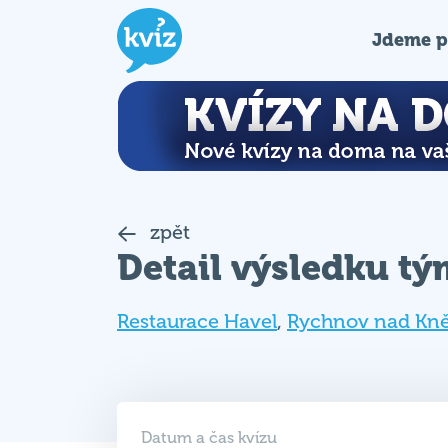
Jdeme p
zpět
Detail výsledku t
Restaurace Havel
,
Rychnov nad Kn
Datum a čas kvízu