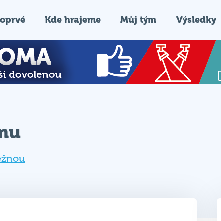
oprvé
Kde hrajeme
Můj tým
Výsledky
ýmu
ěžnou