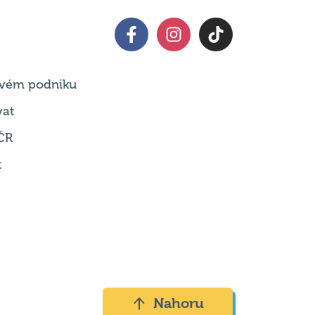
 svém podniku
vat
ČR
t
Nahoru