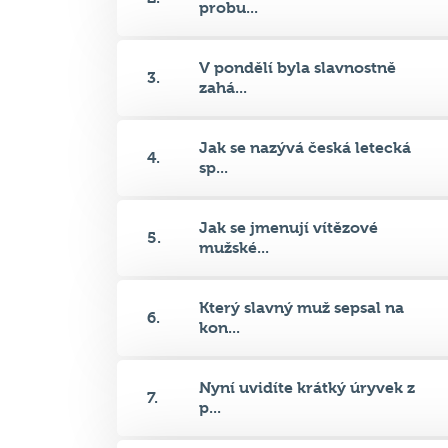
probu...
V pondělí byla slavnostně
3.
zahá...
Jak se nazývá česká letecká
4.
sp...
Jak se jmenují vítězové
5.
mužské...
Který slavný muž sepsal na
6.
kon...
Nyní uvidíte krátký úryvek z
7.
p...