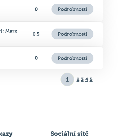
Podrobnosti
0
); Marx
Podrobnosti
0.5
0
Podrobnosti
2
3
4
5
kazy
Sociální sítě