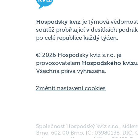
Hospodský kvíz
je týmová vědomost
soutěž probíhající v desítkách podni
po celé republice každý týden.
© 2026 Hospodský kvíz s.r.o. je
provozovatelem
Hospodského kvízu
Všechna práva vyhrazena.
Změnit nastavení cookies
Společnost Hospodský kvíz s.r.o., sídle
Brno, 602 00 Brno, IČ: 03980138, DIČ: