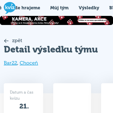
é
Kde hrajeme
Můj tým
Výsledky
B
zpět
Detail výsledku týmu
Bar22
,
Choceň
Datum a čas
kvízu
21.