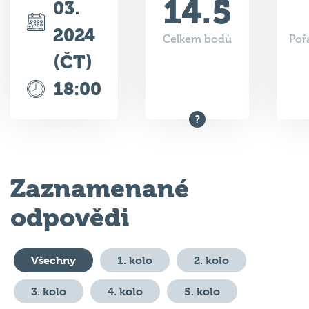
14.5
03.
2024
Celkem bodů
Poř
(ČT)
18:00
Zaznamenané
odpovědi
Všechny
1. kolo
2. kolo
3. kolo
4. kolo
5. kolo