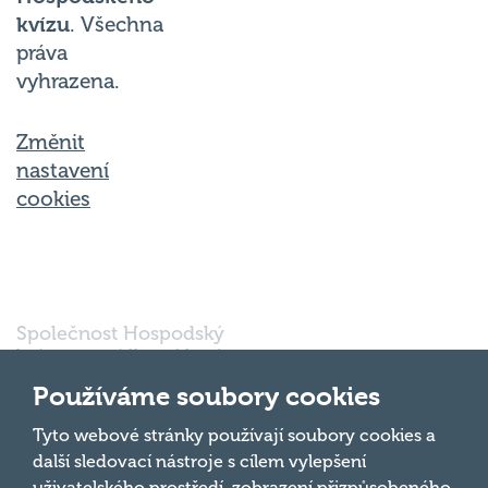
kvízu
. Všechna
práva
vyhrazena.
Změnit
nastavení
cookies
Společnost Hospodský
kvíz s.r.o., sídlem Nové
sady 988/2, Staré Brno,
Používáme soubory cookies
602 00 Brno, IČ:
03980138, DIČ:
Nahoru
Tyto webové stránky používají soubory cookies a
CZ03980138 je vedena
další sledovací nástroje s cílem vylepšení
pod spisovou značkou