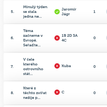
Minulý týden
Jaromír
5.
se stala
1
Jágr
jedna ne...
Téma
začneme v
1B 2D 3A
6.
0
Evropě.
4C
Seřaďte...
V čele
kterého
Kuba
7.
0
ostrovního
stát...
Které z
C
8.
těchto zvířat
0
nežije p...