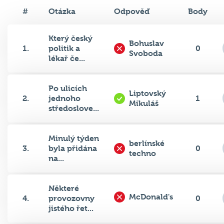
#
Otázka
Odpověď
Body
Který český
Bohuslav
1.
politik a
0
Svoboda
lékař če...
Po ulicích
Liptovský
2.
jednoho
1
Mikuláš
středoslove...
Minulý týden
berlínské
3.
byla přidána
0
techno
na...
Některé
McDonald's
4.
provozovny
0
jistého řet...