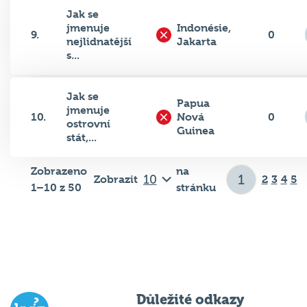
Jak se
jmenuje
Indonésie,
9.
0
nejlidnatější
Jakarta
s...
Jak se
Papua
jmenuje
10.
Nová
0
ostrovní
Guinea
stát,...
Zobrazeno
na
Zobrazit
2
3
4
5
1–10 z 50
stránku
Důležité odkazy