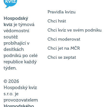
Pravidla kvízu
Hospodský
Chci hrát
kvíz
je týmová
Chci kvíz ve svém podniku
vědomostní
soutěž
Chci moderovat
probíhající v
Chci jet na MČR
desítkách
podniků po celé
Chci se zeptat
republice každý
týden.
© 2026
Hospodský kvíz
s.r.o. je
provozovatelem
Hospodského