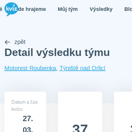
é
Kde hrajeme
Můj tým
Výsledky
Bl
zpět
Detail výsledku týmu
Motorest Roubenka
,
Týniště nad Orlicí
Datum a čas
kvízu
27.
37
03.