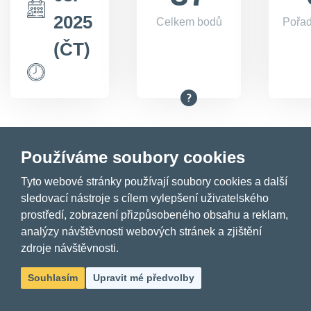
2025
Celkem bodů
Pořad
(ČT)
Používáme soubory cookies
Zaznamenané
Tyto webové stránky používají soubory cookies a
odpovědi
další sledovací nástroje s cílem vylepšení
uživatelského prostředí, zobrazení přizpůsobeného
obsahu a reklam, analýzy návštěvnosti webových
Všechny
1. kolo
2. kolo
stránek a zjištění zdroje návštěvnosti.
3. kolo
4. kolo
5. kolo
Souhlasím
Upravit mé předvolby
#
Otázka
Odpověď