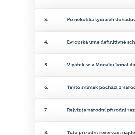
3.
Po několika týdnech dohadová
4.
Evropská unie definitivně schv
5.
V pátek se v Monaku konal dal
6.
Tento snímek pochází z národn
7.
Rejvíz je národní přírodní rez.
8.
Tuto přírodní rezervaci najde