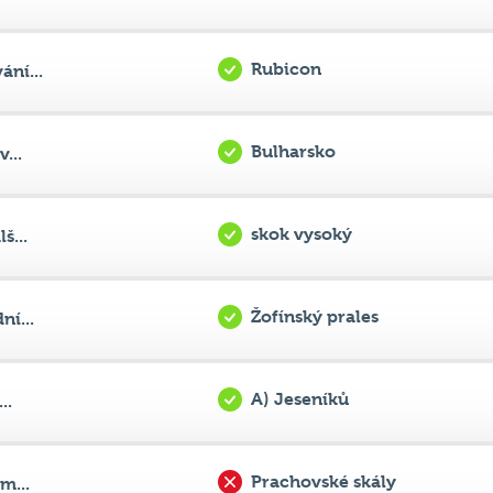
Rubicon
ní...
Bulharsko
...
skok vysoký
š...
Žofínský prales
í...
A) Jeseníků
..
Prachovské skály
m...