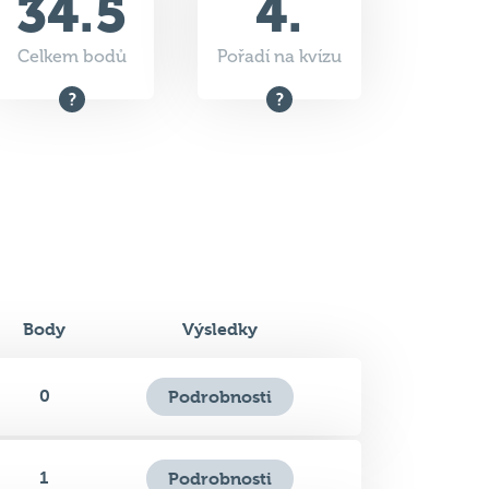
34.5
4.
Celkem bodů
Pořadí na kvízu
Body
Výsledky
0
Podrobnosti
1
Podrobnosti