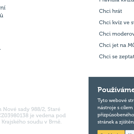
ní
Chci hrát
ků
Chci kvíz ve
Chci modero
Chci jet na M
.
Chci se zepta
Používáme
Tyto webové str
nástroje s cílem
m Nové sady 988/2, Staré
přizpůsobeného
 CZ03980138 je vedena pod
 Krajského soudu v Brně.
stránek a zjiště