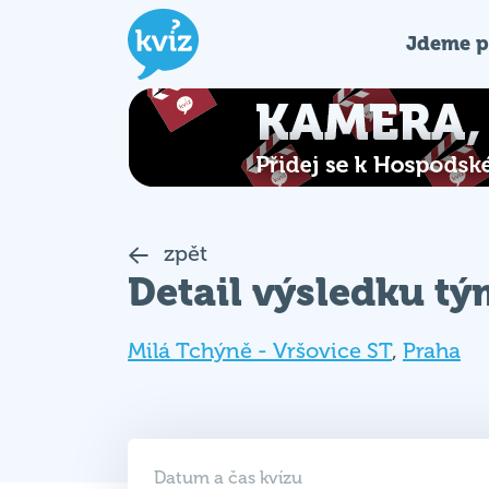
Jdeme p
zpět
Detail výsledku t
Milá Tchýně - Vršovice ST
,
Praha
Datum a čas kvízu