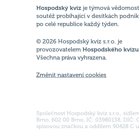
Hospodský kvíz
je týmová vědomost
soutěž probíhající v desítkách podni
po celé republice každý týden.
© 2026 Hospodský kvíz s.r.o. je
provozovatelem
Hospodského kvízu
Všechna práva vyhrazena.
Změnit nastavení cookies
Společnost Hospodský kvíz s.r.o., sídle
Brno, 602 00 Brno, IČ: 03980138, DIČ:
spisovou značkou a oddílem 90428 C u