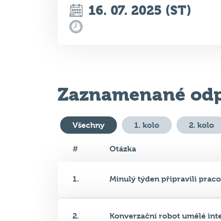
16. 07. 2025 (ST)
Zaznamenané odp
Všechny
1. kolo
2. kolo
#
Otázka
1.
Minulý týden připravili pracov
2.
Konverzační robot umělé intel