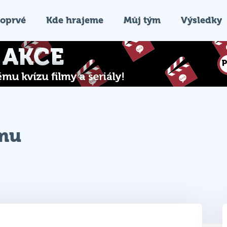
oprvé
Kde hrajeme
Můj tým
Výsledky
ýmu