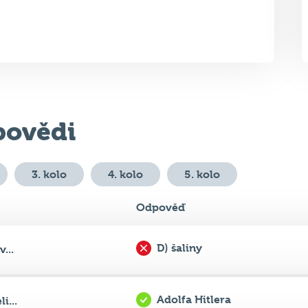
ovědi
3. kolo
4. kolo
5. kolo
Odpověď
D) šaliny
...
Adolfa Hitlera
i...