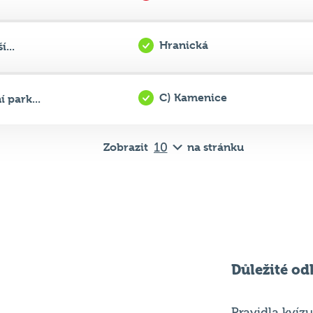
Hranická
...
C) Kamenice
park...
Zobrazit
na stránku
Důležité od
Pravidla kvízu