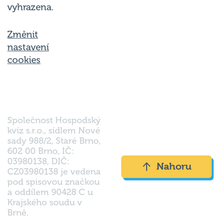
vyhrazena.
Změnit
nastavení
cookies
Společnost Hospodský
kvíz s.r.o., sídlem Nové
sady 988/2, Staré Brno,
602 00 Brno, IČ:
03980138, DIČ:
Nahoru
CZ03980138 je vedena
pod spisovou značkou
a oddílem 90428 C u
Krajského soudu v
Brně.