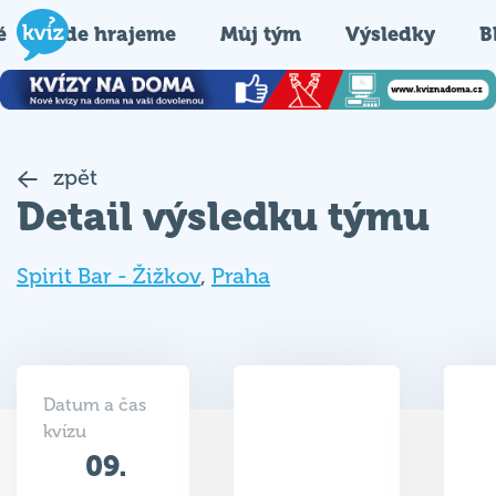
é
Kde hrajeme
Můj tým
Výsledky
B
zpět
Detail výsledku týmu
Spirit Bar - Žižkov
,
Praha
Datum a čas
kvízu
09.