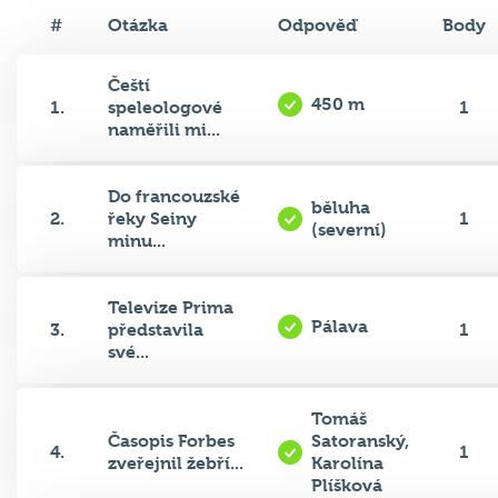
#
Otázka
Odpověď
Body
Čeští
450 m
1.
speleologové
1
naměřili mi...
Do francouzské
běluha
2.
řeky Seiny
1
(severní)
minu...
Televize Prima
Pálava
3.
představila
1
své...
Tomáš
Časopis Forbes
Satoranský,
4.
1
zveřejnil žebří...
Karolína
Plíšková