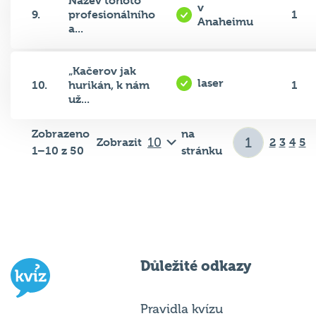
Název tohoto
v
9.
profesionálního
1
Anaheimu
a...
„Kačerov jak
laser
10.
hurikán, k nám
1
už...
Zobrazeno
na
Zobrazit
2
3
4
5
1–10 z 50
stránku
Důležité odkazy
Pravidla kvízu