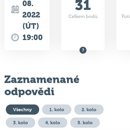
31
08.
2022
Celkem bodů
Poř
(ÚT)
19:00
Zaznamenané
odpovědi
Všechny
1. kolo
2. kolo
3. kolo
4. kolo
5. kolo