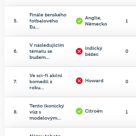
Finále ženského
Anglie,
5.
fotbalového
1
Německo
Eu...
V následujícím
indický
6.
tématu se
0
běžec
budem...
Ve sci-fi akční
Howard
7.
komedii z
0
roku...
Tento ikonický
Citroën
8.
vůz s
1
modelovým...