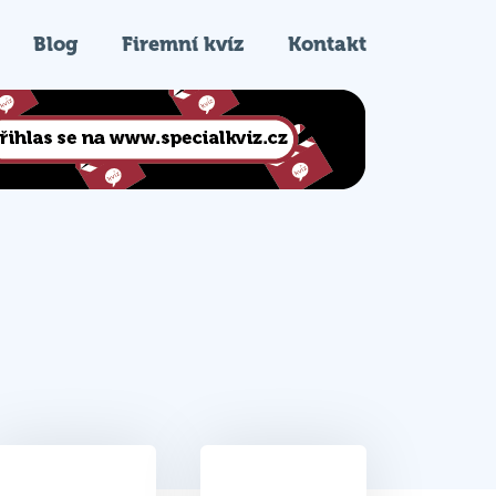
Blog
Firemní kvíz
Kontakt
23
14.
Celkem bodů
Pořadí na kvízu