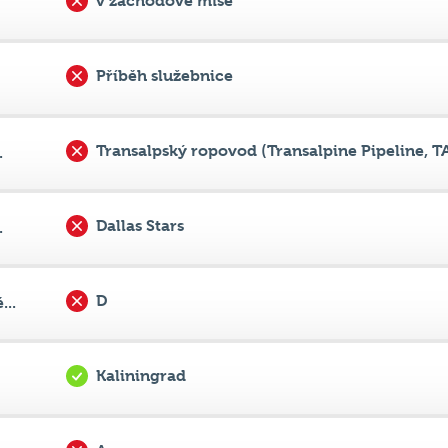
Příběh služebnice
Transalpský ropovod (Transalpine Pipeline, T
.
Dallas Stars
.
D
...
Kaliningrad
A