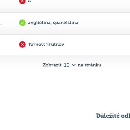
angličtina; španělština
..
Turnov; Trutnov
Zobrazit
na stránku
Důležité od
Pravidla kvízu
ní
Chci hrát
ků