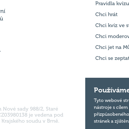
Chci kvíz ve
Chci modero
Chci jet na M
.
Chci se zepta
m Nové sady 988/2, Staré
Používáme
 CZ03980138 je vedena pod
 Krajského soudu v Brně.
Tyto webové str
nástroje s cílem
přizpůsobeného
stránek a zjiště