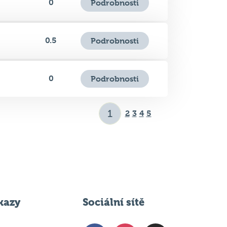
0.5
Podrobnosti
0
Podrobnosti
2
3
4
5
kazy
Sociální sítě