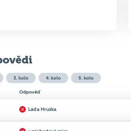
ovědi
3. kolo
4. kolo
5. kolo
Odpověď
Láďa Hruška
v záchodové míse