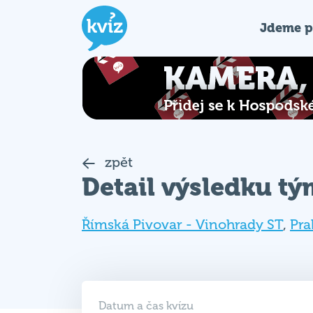
Jdeme p
zpět
Detail výsledku t
Římská Pivovar - Vinohrady ST
,
Pra
Datum a čas kvízu
23. 04. 2025 (ST)
19:00