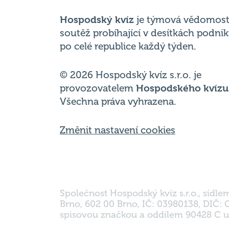
po celé republice každý týden.
© 2026 Hospodský kvíz s.r.o. je
provozovatelem
Hospodského kvízu
Všechna práva vyhrazena.
Změnit nastavení cookies
Společnost Hospodský kvíz s.r.o., sídle
Brno, 602 00 Brno, IČ: 03980138, DIČ:
spisovou značkou a oddílem 90428 C u