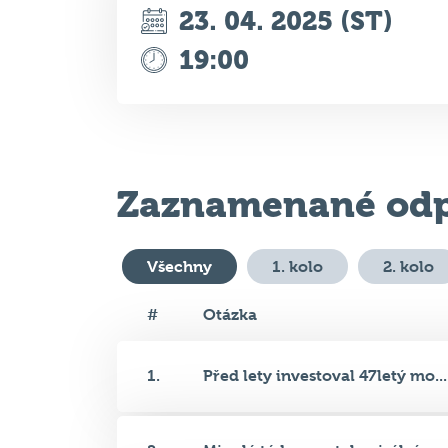
Zaznamenané odp
Všechny
1. kolo
2. kolo
#
Otázka
1.
Před lety investoval 47letý mo...
2.
Minulý týden se stalo virálním...