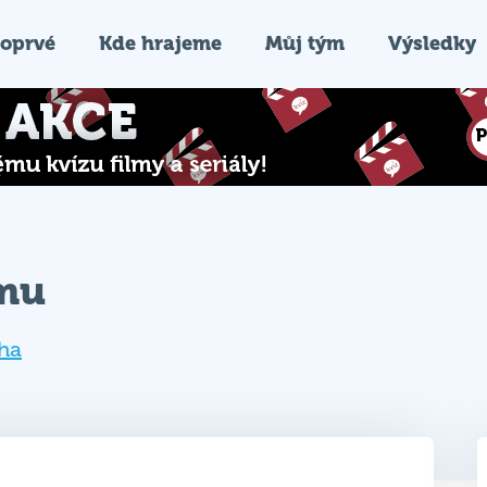
oprvé
Kde hrajeme
Můj tým
Výsledky
ýmu
ha