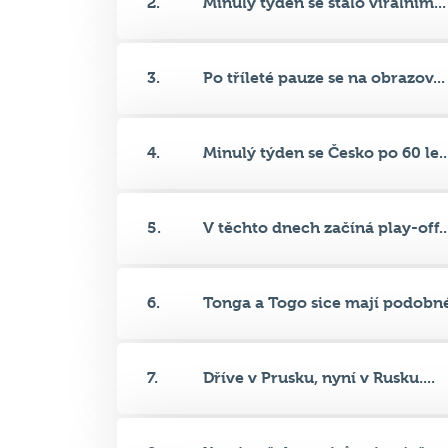
3.
Po tříleté pauze se na obrazov...
4.
Minulý týden se Česko po 60 le..
5.
V těchto dnech začíná play-off..
6.
Tonga a Togo sice mají podobné
7.
Dříve v Prusku, nyní v Rusku....
8.
Který z těchto států má největ...