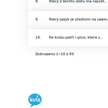
9.
Který jazyk je úředním na územ.
10.
Ke kvízu patří i pivo, které s...
Zobrazeno 1–10 z 50
Hospodský kvíz
je týmová vědomost
soutěž probíhající v desítkách podni