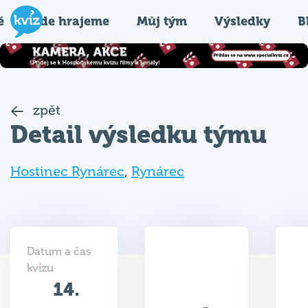
é
Kde hrajeme
Můj tým
Výsledky
B
zpět
Detail výsledku týmu
Hostinec Rynárec
,
Rynárec
Datum a čas
kvízu
14.