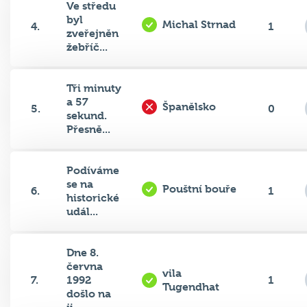
Ve středu
byl
Michal Strnad
4.
1
zveřejněn
žebříč...
Tři minuty
a 57
Španělsko
5.
0
sekund.
Přesně...
Podíváme
se na
Pouštní bouře
6.
1
historické
udál...
Dne 8.
června
vila
7.
1992
1
Tugendhat
došlo na