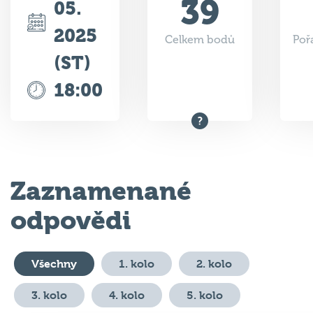
39
05.
2025
Celkem bodů
Poř
(ST)
18:00
Zaznamenané
odpovědi
Všechny
1. kolo
2. kolo
3. kolo
4. kolo
5. kolo