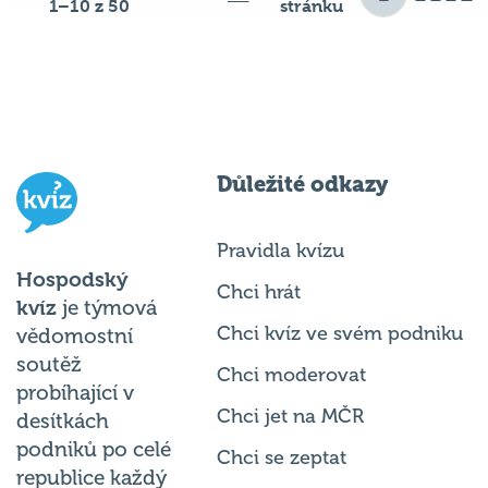
1–10 z 50
stránku
Důležité odkazy
Pravidla kvízu
Hospodský
Chci hrát
kvíz
je týmová
Chci kvíz ve svém podniku
vědomostní
soutěž
Chci moderovat
probíhající v
Chci jet na MČR
desítkách
podniků po celé
Chci se zeptat
republice každý