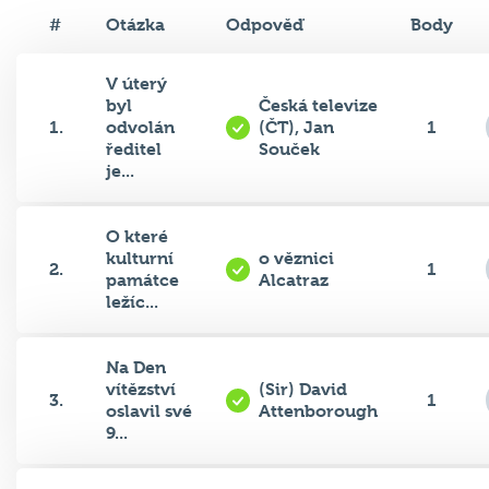
#
Otázka
Odpověď
Body
V úterý
byl
Česká televize
1.
odvolán
(ČT), Jan
1
ředitel
Souček
je...
O které
kulturní
o věznici
2.
1
památce
Alcatraz
ležíc...
Na Den
vítězství
(Sir) David
3.
1
oslavil své
Attenborough
9...