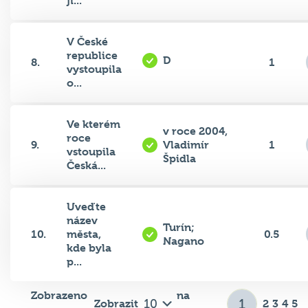
ji...
V České
republice
D
8.
1
vystoupila
o...
Ve kterém
v roce 2004,
roce
9.
Vladimír
1
vstoupila
Špidla
Česká...
Uveďte
název
Turín;
10.
města,
0.5
Nagano
kde byla
p...
Zobrazeno
na
Zobrazit
2
3
4
5