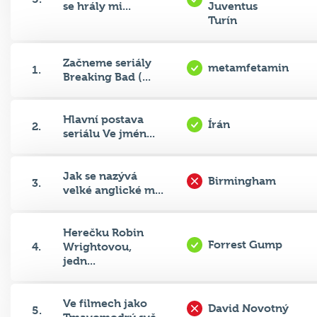
se hrály mi...
Juventus
Turín
Začneme seriály
metamfetamin
1.
Breaking Bad (...
Hlavní postava
Írán
2.
seriálu Ve jmén...
Jak se nazývá
Birmingham
3.
velké anglické m...
Herečku Robin
Forrest Gump
4.
Wrightovou,
jedn...
Ve filmech jako
David Novotný
5.