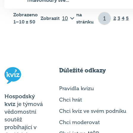
Tmavomodrý svě...
Zobrazeno
na
Zobrazit
2
3
4
5
1–10 z 50
stránku
Důležité odkazy
Pravidla kvízu
Hospodský
Chci hrát
kvíz
je týmová
Chci kvíz ve svém podniku
vědomostní
soutěž
Chci moderovat
probíhající v