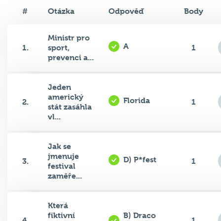
#
Otázka
Odpověď
Body
Ministr pro
A
1.
sport,
1
prevenci a...
Jeden
americký
Florida
2.
1
stát zasáhla
vl...
Jak se
jmenuje
D) P*fest
3.
1
festival
zaměře...
Která
fiktivní
B) Draco
4.
1