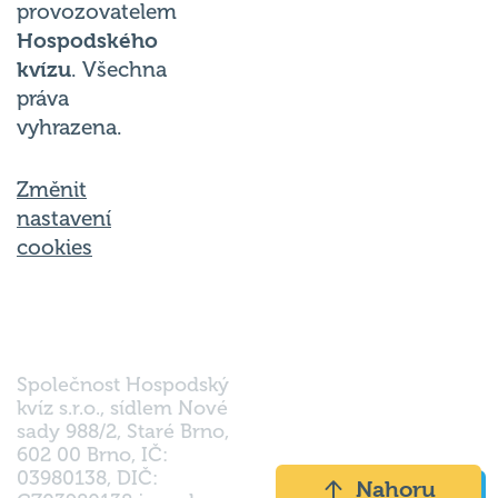
provozovatelem
Hospodského
kvízu
. Všechna
práva
vyhrazena.
Změnit
nastavení
cookies
Společnost Hospodský
kvíz s.r.o., sídlem Nové
sady 988/2, Staré Brno,
602 00 Brno, IČ:
03980138, DIČ:
Nahoru