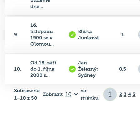
budeme
dne...
16.
listopadu
Eliška
9.
1
1900 se v
Junková
Olomou...
Od 15. září
Jan
10.
do 1. října
Železný;
0.5
2000 s...
Sydney
Zobrazeno
na
Zobrazit
2
3
4
5
1–10 z 50
stránku