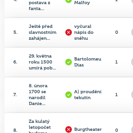
postava z
Malfoy
fanta...
Ještě před
vyčural
5.
slavnostním
nápis do
0
zahájen...
sněhu
29. května
Bartolomeu
6.
roku 1500
1
Dias
umírá pob...
8. února
1700 se
A) proudění
7.
1
narodil
tekutin
Danie...
Za kulatý
letopočet
Burgtheater
8.
0