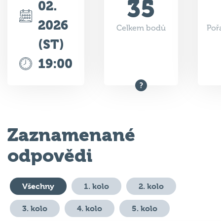
35
02.
2026
Celkem bodů
Poř
(ST)
19:00
Zaznamenané
odpovědi
Všechny
1. kolo
2. kolo
3. kolo
4. kolo
5. kolo