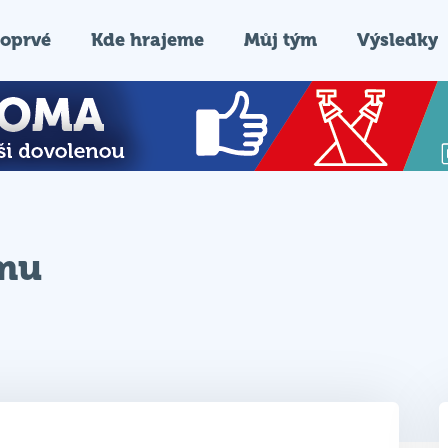
oprvé
Kde hrajeme
Můj tým
Výsledky
ýmu