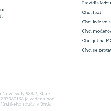
Pravidla kvízu
ní
Chci hrát
ků
Chci kvíz ve
Chci modero
Chci jet na M
.
Chci se zepta
m Nové sady 988/2, Staré
 CZ03980138 je vedena pod
 Krajského soudu v Brně.