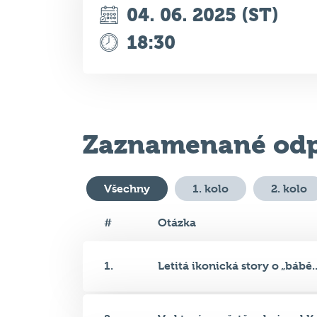
04. 06. 2025 (ST)
18:30
Zaznamenané odp
Všechny
1. kolo
2. kolo
#
Otázka
1.
Letitá ikonická story o „bábě..