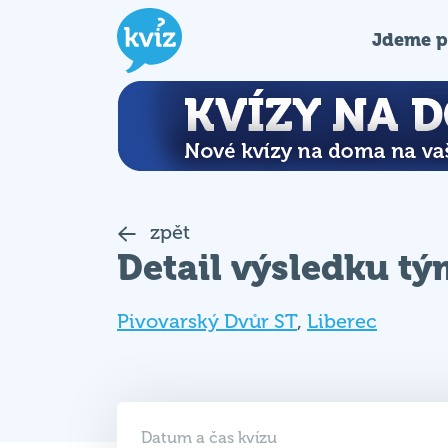
Jdeme p
zpět
Detail výsledku t
Pivovarský Dvůr ST
,
Liberec
Datum a čas kvízu