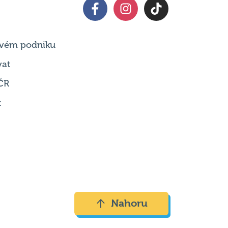
 svém podniku
vat
ČR
t
Nahoru