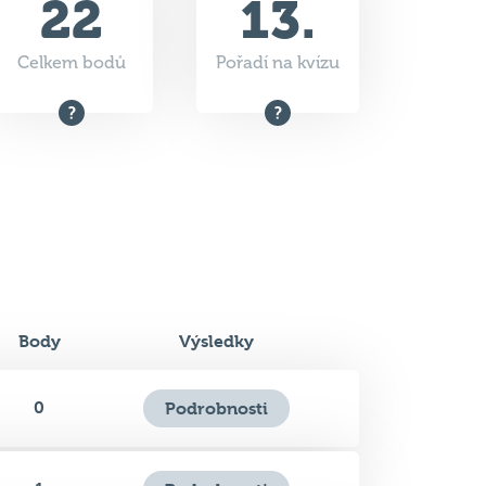
22
13.
Celkem bodů
Pořadí na kvízu
Body
Výsledky
0
Podrobnosti