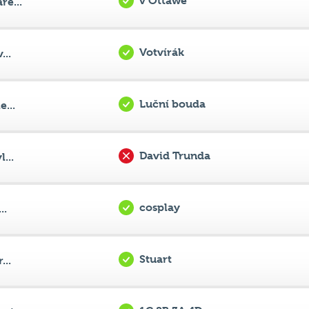
v Ottawě
re...
Votvírák
...
Luční bouda
...
David Trunda
...
cosplay
..
Stuart
...