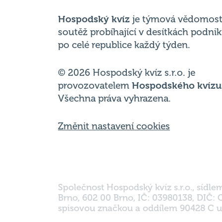
Hospodský kvíz
je týmová vědomost
soutěž probíhající v desítkách podni
po celé republice každý týden.
© 2026 Hospodský kvíz s.r.o. je
provozovatelem
Hospodského kvízu
Všechna práva vyhrazena.
Změnit nastavení cookies
Společnost Hospodský kvíz s.r.o., sídle
Brno, 602 00 Brno, IČ: 03980138, DIČ:
spisovou značkou a oddílem 90428 C u