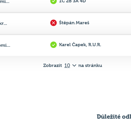
1C 2B 3A 4D
mi...
Štěpán Mareš
r...
Karel Čapek, R.U.R.
mi...
Zobrazit
na stránku
Důležité od