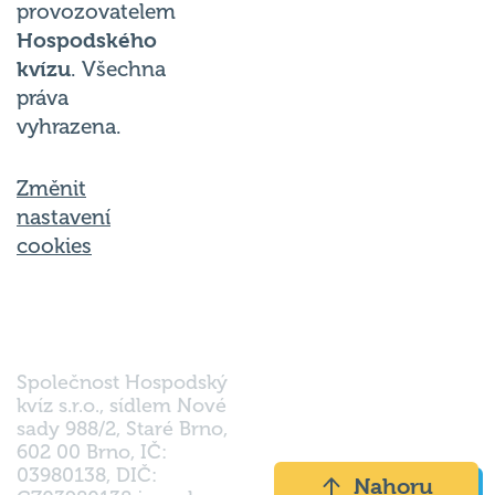
Hospodského
kvízu
. Všechna
práva
vyhrazena.
Změnit
nastavení
cookies
Společnost Hospodský
kvíz s.r.o., sídlem Nové
sady 988/2, Staré Brno,
602 00 Brno, IČ:
03980138, DIČ:
Nahoru
CZ03980138 je vedena