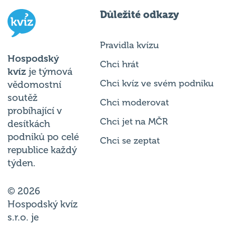
Důležité odkazy
Pravidla kvízu
Hospodský
Chci hrát
kvíz
je týmová
Chci kvíz ve svém podniku
vědomostní
soutěž
Chci moderovat
probíhající v
Chci jet na MČR
desítkách
podniků po celé
Chci se zeptat
republice každý
týden.
© 2026
Hospodský kvíz
s.r.o. je
provozovatelem