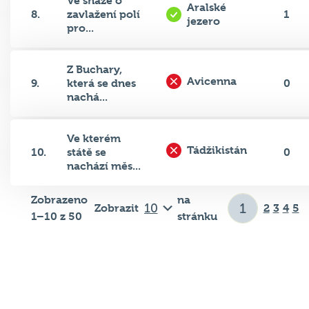
8.
zavlažení polí
1
jezero
pro...
Z Buchary,
Avicenna
9.
která se dnes
0
nachá...
Ve kterém
Tádžikistán
10.
státě se
0
nachází měs...
Zobrazeno
na
Zobrazit
2
3
4
5
1–10 z 50
stránku