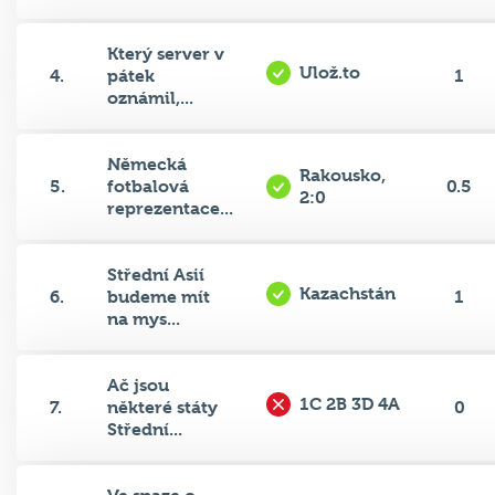
Který server v
Ulož.to
4.
pátek
1
oznámil,...
Německá
Rakousko,
5.
fotbalová
0.5
2:0
reprezentace...
Střední Asií
Kazachstán
6.
budeme mít
1
na mys...
Ač jsou
1C 2B 3D 4A
7.
některé státy
0
Střední...
Ve snaze o
Aralské