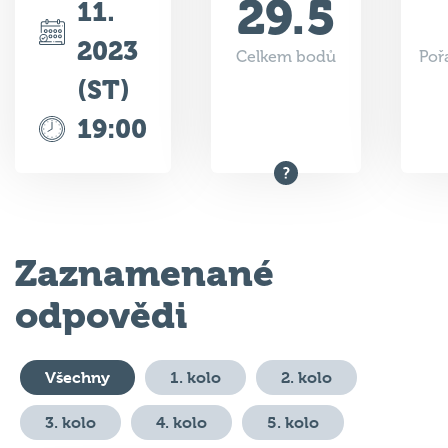
2023
Celkem bodů
Poř
(ST)
19:00
Zaznamenané
odpovědi
Všechny
1. kolo
2. kolo
3. kolo
4. kolo
5. kolo