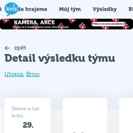
é
Kde hrajeme
Můj tým
Výsledky
B
zpět
Detail výsledku týmu
Utopia
,
Brno
Datum a čas
kvízu
29.
29.5
11.