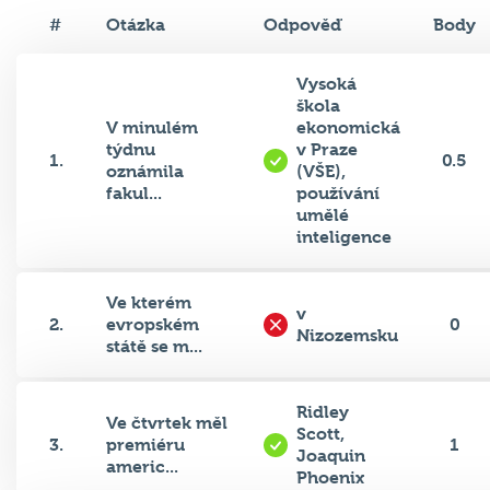
#
Otázka
Odpověď
Body
Vysoká
škola
V minulém
ekonomická
týdnu
v Praze
1.
0.5
oznámila
(VŠE),
fakul...
používání
umělé
inteligence
Ve kterém
v
2.
evropském
0
Nizozemsku
státě se m...
Ridley
Ve čtvrtek měl
Scott,
3.
premiéru
1
Joaquin
americ...
Phoenix