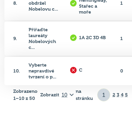
Hemingway,
8.
obdržel
1
Stařec a
Nobelovu c...
moře
Přiřaďte
laureáty
1A 2C 3D 4B
9.
1
Nobelových
c...
Vyberte
C
10.
nepravdivé
0
tvrzení o p...
Zobrazeno
na
Zobrazit
2
3
4
5
1–10 z 50
stránku