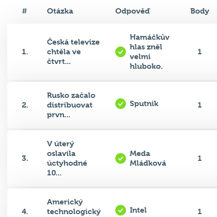
#
Otázka
Odpověď
Body
Hamáčkův
Česká televize
hlas zněl
1.
chtěla ve
1
velmi
čtvrt...
hluboko.
Rusko začalo
Sputnik
2.
distribuovat
1
prvn...
V úterý
oslavila
Meda
3.
1
úctyhodné
Mládková
10...
Americký
Intel
4.
technologický
1