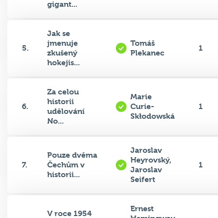
gigant...
Jak se
jmenuje
Tomáš
5.
1
zkušený
Plekanec
hokejis...
Za celou
Marie
historii
6.
Curie-
1
udělování
Skłodowská
No...
Jaroslav
Pouze dvěma
Heyrovský,
7.
Čechům v
1
Jaroslav
historii...
Seifert
Ernest
V roce 1954