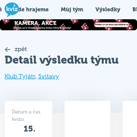
é
Kde hrajeme
Můj tým
Výsledky
B
zpět
Detail výsledku týmu
Klub Tyjátr
,
Svitavy
Datum a čas
kvízu
15.