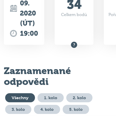
34
09.
2020
Celkem bodů
Poř
(ÚT)
19:00
Zaznamenané
odpovědi
Všechny
1. kolo
2. kolo
3. kolo
4. kolo
5. kolo