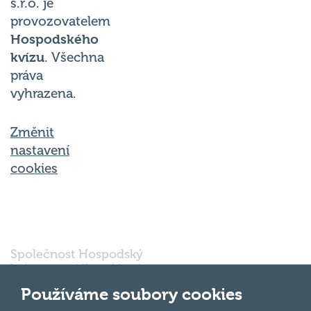
s.r.o. je
provozovatelem
Hospodského
kvízu
. Všechna
práva
vyhrazena.
Změnit
nastavení
cookies
Společnost Hospodský
kvíz s.r.o., sídlem Nové
sady 988/2, Staré Brno,
Používáme soubory cookies
602 00 Brno, IČ: