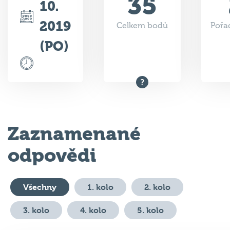
2019
Celkem bodů
Pořad
(PO)
Zaznamenané
odpovědi
Všechny
1. kolo
2. kolo
3. kolo
4. kolo
5. kolo
#
Otázka
Odpověď
Body