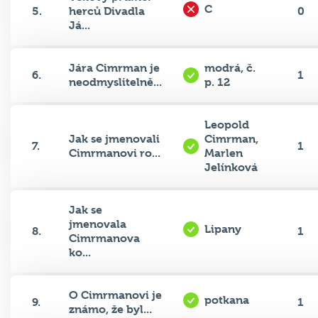
Já...
Jára Cimrman je
modrá, č.
6.
1
neodmyslitelně...
p. 12
Leopold
Jak se jmenovali
Cimrman,
7.
1
Cimrmanovi ro...
Marlen
Jelínková
Jak se
jmenovala
Lipany
8.
1
Cimrmanova
ko...
O Cimrmanovi je
potkana
9.
1
známo, že byl...