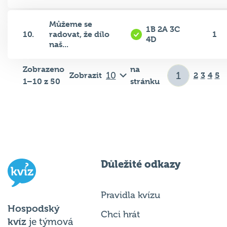
Můžeme se
1B 2A 3C
10.
radovat, že dílo
1
4D
naš...
Zobrazeno
na
Zobrazit
2
3
4
5
1–10 z 50
stránku
Důležité odkazy
Pravidla kvízu
Hospodský
Chci hrát
kvíz
je týmová
Chci kvíz ve svém podniku
vědomostní