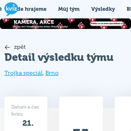
é
Kde hrajeme
Můj tým
Výsledky
B
zpět
Detail výsledku týmu
Trojka speciál
,
Brno
Datum a čas
kvízu
21.
35
10.