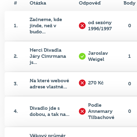
Začneme, kde
od sezóny
1.
jinde, než v
0
1996/1997
budo...
Herci Divadla
Jaroslav
2.
Járy Cimrmana
1
Weigel
js...
Na které webové
270 Kč
3.
0
adrese vlastně...
Podle
Divadlo jde s
4.
Annemary
0
dobou, a tak na...
Tilbachové
Věkový průměr
C
5.
herců Divadla
0