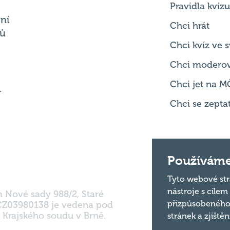
Chci kvíz ve
Chci modero
Chci jet na M
.
Chci se zepta
m Nové sady 988/2, Staré
Používáme
 CZ03980138 je vedena pod
 Krajského soudu v Brně.
Tyto webové str
nástroje s cílem
přizpůsobeného
stránek a zjiště