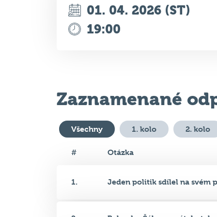
Zaznamenané odp
Všechny
1. kolo
2. kolo
#
Otázka
1.
Jeden politik sdílel na svém p.
2.
Balendra Šáh se v pátek stal p.