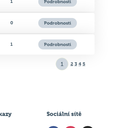
0
Podrobnosti
1
Podrobnosti
2
3
4
5
kazy
Sociální sítě