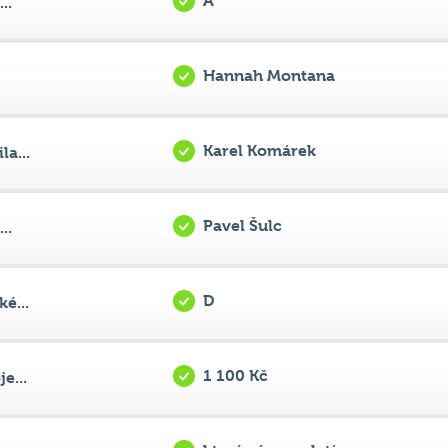
Hannah Montana
Karel Komárek
a...
Pavel Šulc
..
D
é...
1 100 Kč
e...
který vám zaplatí
..