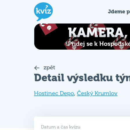
Jdeme p
zpět
Detail výsledku t
Hostinec Depo
,
Český Krumlov
Datum a čas kvízu
01. 04. 2026 (ST)
19:00