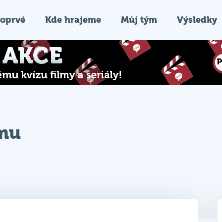
oprvé
Kde hrajeme
Můj tým
Výsledky
ýmu