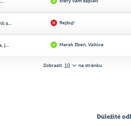
Rejžuj!
 z...
Marek Eben, Valtice
j...
Zobrazit
na stránku
Důležité od
Pravidla kvízu
ní
Chci hrát
ků