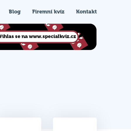
Blog
Firemní kvíz
Kontakt
40
2.
Celkem bodů
Pořadí na kvízu