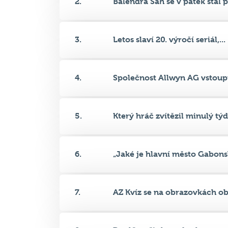
3.
Letos slaví 20. výročí seriál,...
4.
Společnost Allwyn AG vstoupil
5.
Který hráč zvítězil minulý týd.
6.
„Jaké je hlavní město Gabonsk
7.
AZ Kvíz se na obrazovkách obj
8.
Doplňte tři slova do sloganu s.