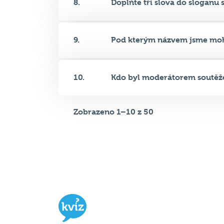
9.
Pod kterým názvem jsme mohli
10.
Kdo byl moderátorem soutěže, 
Zobrazeno 1–10 z 50
Hospodský kvíz
je týmová vědomost
soutěž probíhající v desítkách podni