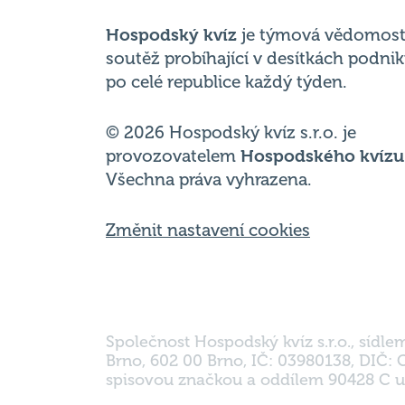
po celé republice každý týden.
© 2026 Hospodský kvíz s.r.o. je
provozovatelem
Hospodského kvízu
Všechna práva vyhrazena.
Změnit nastavení cookies
Společnost Hospodský kvíz s.r.o., sídle
Brno, 602 00 Brno, IČ: 03980138, DIČ:
spisovou značkou a oddílem 90428 C u