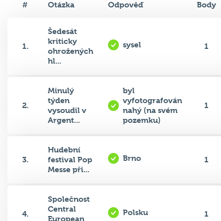
#
Otázka
Odpověď
Body
Šedesát
kriticky
sysel
1.
1
ohrožených
hl...
Minulý
byl
týden
vyfotografován
2.
1
vysoudil v
nahý (na svém
Argent...
pozemku)
Hudební
Brno
3.
festival Pop
1
Messe při...
Společnost
Central
Polsku
4.
1
European