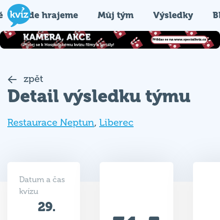
é
Kde hrajeme
Můj tým
Výsledky
B
zpět
Detail výsledku týmu
Restaurace Neptun
,
Liberec
Datum a čas
kvízu
29.