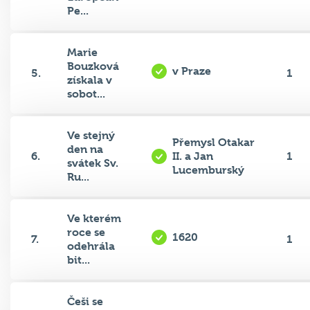
Pe...
Marie
Bouzková
v Praze
5.
1
získala v
sobot...
Ve stejný
Přemysl Otakar
den na
6.
II. a Jan
1
svátek Sv.
Lucemburský
Ru...
Ve kterém
roce se
1620
7.
1
odehrála
bit...
Češi se