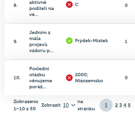
aktivně
C
8.
0
podíleli na
ve...
Jedním z
mála
Frýdek-Místek
9.
1
projevů
vzdoru p...
Poslední
otázku
2000;
10.
0
věnujeme
Nizozemsko
poráž...
Zobrazeno
na
Zobrazit
2
3
4
5
1–10 z 50
stránku