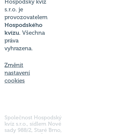
Hospodský kvíz
s.r.o. je
provozovatelem
Hospodského
kvízu
. Všechna
práva
vyhrazena.
Změnit
nastavení
cookies
Společnost Hospodský
kvíz s.r.o., sídlem Nové
sady 988/2, Staré Brno,