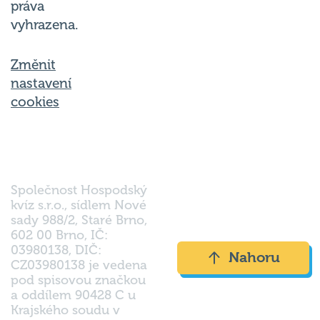
práva
vyhrazena.
Změnit
nastavení
cookies
Společnost Hospodský
kvíz s.r.o., sídlem Nové
sady 988/2, Staré Brno,
602 00 Brno, IČ:
03980138, DIČ:
Nahoru
CZ03980138 je vedena
pod spisovou značkou
a oddílem 90428 C u
Krajského soudu v