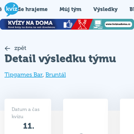
é
Kde hrajeme
Můj tým
Výsledky
B
zpět
Detail výsledku týmu
Tipgames Bar
,
Bruntál
Datum a čas
kvízu
11.