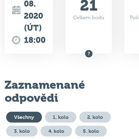
21
08.
2020
Celkem bodů
Poř
(ÚT)
18:00
Zaznamenané
odpovědi
Všechny
1. kolo
2. kolo
3. kolo
4. kolo
5. kolo