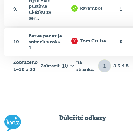
Nyní vám
pustíme
karambol
9.
1
ukázku ze
ser...
Barva peněz je
Tom Cruise
10.
snímek z roku
0
1...
Zobrazeno
na
Zobrazit
2
3
4
5
1–10 z 50
stránku
Důležité odkazy