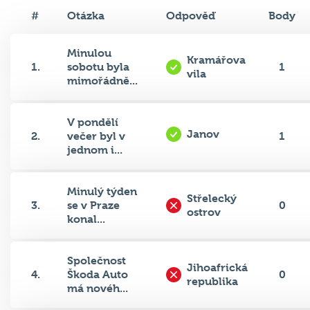
#
Otázka
Odpověď
Body
Minulou
Kramářova
1.
sobotu byla
1
vila
mimořádně...
V pondělí
Janov
2.
večer byl v
1
jednom i...
Minulý týden
Střelecký
3.
se v Praze
0
ostrov
konal...
Společnost
Jihoafrická
4.
Škoda Auto
0
republika
má novéh...