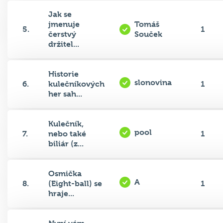
Jak se
jmenuje
Tomáš
5.
1
čerstvý
Souček
držitel...
Historie
slonovina
6.
kulečníkových
1
her sah...
Kulečník,
pool
7.
nebo také
1
biliár (z...
Osmička
A
8.
(Eight-ball) se
1
hraje...