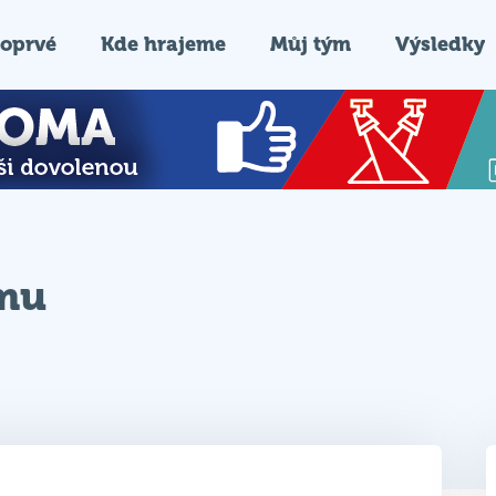
oprvé
Kde hrajeme
Můj tým
Výsledky
ýmu