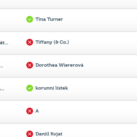
Tina Turner
Tiffany (& Co.)
t...
Dorothea Wiererová
..
korunní lístek
..
A
Daniil Kvjat