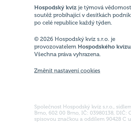
Hospodský kvíz
je týmová vědomost
soutěž probíhající v desítkách podni
po celé republice každý týden.
© 2026 Hospodský kvíz s.r.o. je
provozovatelem
Hospodského kvízu
Všechna práva vyhrazena.
Změnit nastavení cookies
Společnost Hospodský kvíz s.r.o., sídle
Brno, 602 00 Brno, IČ: 03980138, DIČ:
spisovou značkou a oddílem 90428 C u