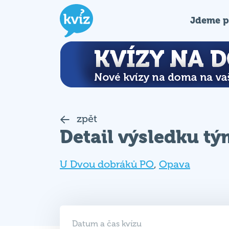
Jdeme p
zpět
Detail výsledku t
U Dvou dobráků PO
,
Opava
Datum a čas kvízu