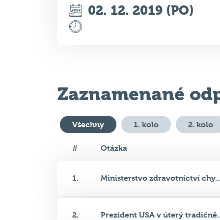
02. 12. 2019 (PO)
Zaznamenané odp
Všechny
1. kolo
2. kolo
#
Otázka
1.
Ministerstvo zdravotnictví chy..
2.
Prezident USA v úterý tradičně..