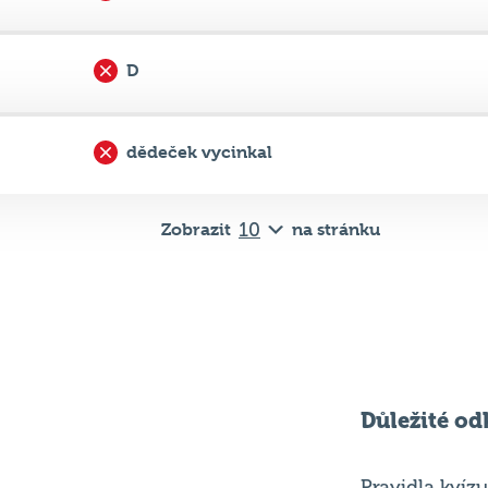
D
dědeček vycinkal
Zobrazit
na stránku
Důležité od
Pravidla kvízu