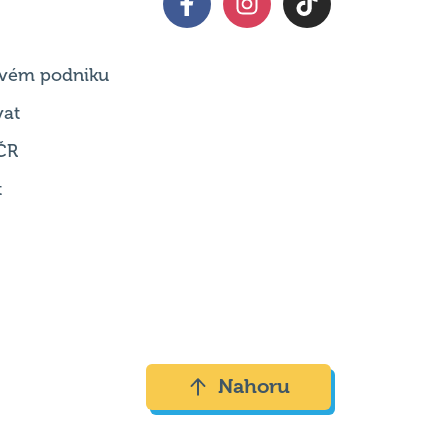
 svém podniku
vat
ČR
t
Nahoru