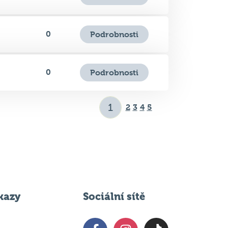
0
Podrobnosti
0
Podrobnosti
2
3
4
5
kazy
Sociální sítě