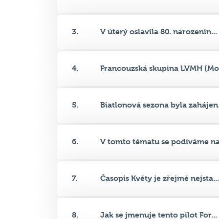
3.
V úterý oslavila 80. narozenin...
4.
Francouzská skupina LVMH (Moë
5.
Biatlonová sezona byla zahájen.
6.
V tomto tématu se podíváme na.
7.
Časopis Květy je zřejmě nejsta...
8.
Jak se jmenuje tento pilot For...