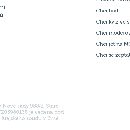
ní
Chci hrát
ků
Chci kvíz ve
Chci modero
Chci jet na M
.
Chci se zepta
m Nové sady 988/2, Staré
 CZ03980138 je vedena pod
 Krajského soudu v Brně.