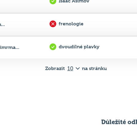
Isaac Asimov
frenologie
...
dvoudílné plavky
mrma...
Zobrazit
na stránku
Důležité od