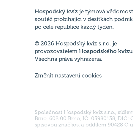
Hospodský kvíz
je týmová vědomost
soutěž probíhající v desítkách podni
po celé republice každý týden.
© 2026 Hospodský kvíz s.r.o. je
provozovatelem
Hospodského kvízu
Všechna práva vyhrazena.
Změnit nastavení cookies
Společnost Hospodský kvíz s.r.o., sídle
Brno, 602 00 Brno, IČ: 03980138, DIČ:
spisovou značkou a oddílem 90428 C u