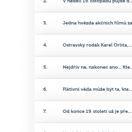
2.
V neděli 19. listopadu půjde d..
3.
Jedna hvězda akčních filmů zav
4.
Ostravský rodák Karel Orlita,...
5.
Nejdřív ne, nakonec ano... Kte..
6.
Fiktivní věda může být ta, kte..
7.
Od konce 19. století už je pře...