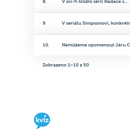
8.
V sci-fi knižní sérii Nadace s...
9.
V seriálu Simpsonovi, konkrétn
10.
Nemůžeme opomenout Járu Ci
Zobrazeno 1–10 z 50