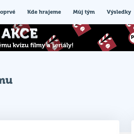
oprvé
Kde hrajeme
Můj tým
Výsledky
ýmu