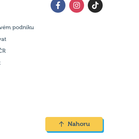
 svém podniku
vat
ČR
t
Nahoru