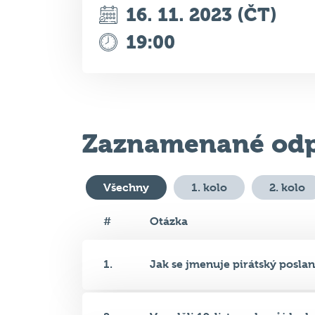
16. 11. 2023 (ČT)
19:00
Zaznamenané odp
Všechny
1. kolo
2. kolo
#
Otázka
1.
Jak se jmenuje pirátský poslan.