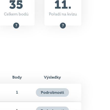
35
11.
Celkem bodů
Pořadí na kvízu
Body
Výsledky
1
Podrobnosti