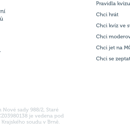
Pravidla kvízu
ní
Chci hrát
ků
Chci kvíz ve
Chci modero
Chci jet na M
.
Chci se zepta
m Nové sady 988/2, Staré
 CZ03980138 je vedena pod
 Krajského soudu v Brně.