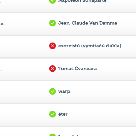
Napoleon Bonaparte
.
Jean-Claude Van Damme
...
exorcistů (vymítačů ďábla).
Tomáš Čvančara
.
warp
.
éter