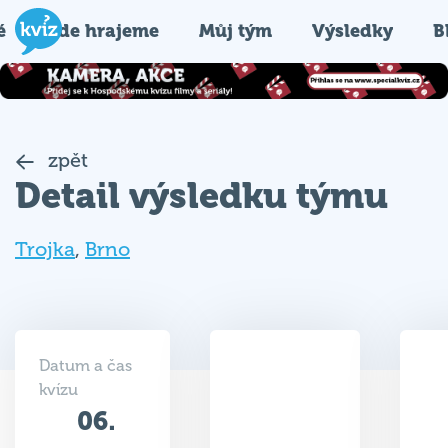
é
Kde hrajeme
Můj tým
Výsledky
B
zpět
Detail výsledku týmu
Trojka
,
Brno
Datum a čas
kvízu
06.
33.5
04.