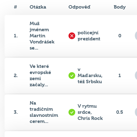
#
Otázka
Odpověď
Body
Muž
jménem
policejní
1.
Martin
0
prezident
Vondrášek
se...
Ve které
v
evropské
2.
Maďarsku,
1
zemi
též Srbsku
začaly...
Na
V rytmu
tradičním
3.
srdce,
0.5
slavnostním
Chris Rock
cerem...
Česká
vodu (z