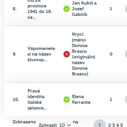
prosince
8.
Jozef
1
1941 do 18.
Gabčík
če...
Krycí
jméno
Donnie
Vzpomenete
Brasco
9.
si na název
0
(originální
životop...
název
Donnie
Brasco)
Pravá
identita
Elena
10.
1
italské
Ferrante
spisova...
Zobrazeno
na
Zobrazit
2
3
4
5
1–10 z 45
stránku