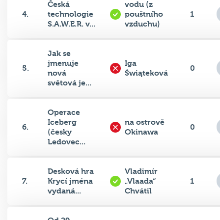
4.
technologie
pouštního
1
S.A.W.E.R. v...
vzduchu)
Jak se
jmenuje
Iga
5.
0
nová
Świąteková
světová je...
Operace
Iceberg
na ostrově
6.
0
(česky
Okinawa
Ledovec...
Desková hra
Vladimír
7.
Krycí jména
„Vlaada“
1
vydaná...
Chvátil
Od 29.
Jan Kubiš a