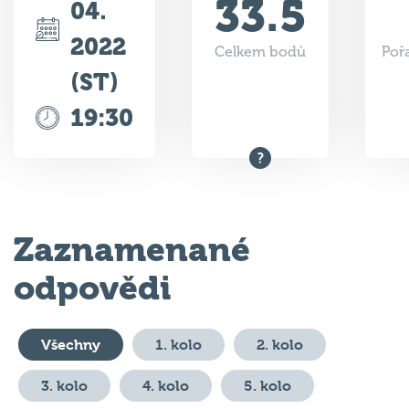
2022
Celkem bodů
Poř
(ST)
19:30
Zaznamenané
odpovědi
Všechny
1. kolo
2. kolo
3. kolo
4. kolo
5. kolo