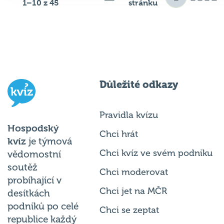
Důležité odkazy
Pravidla kvízu
Hospodský
Chci hrát
kvíz
je týmová
Chci kvíz ve svém podniku
vědomostní
soutěž
Chci moderovat
probíhající v
Chci jet na MČR
desítkách
podniků po celé
Chci se zeptat
republice každý
týden.