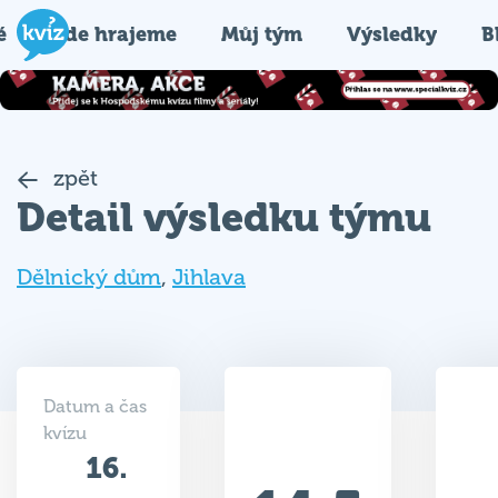
é
Kde hrajeme
Můj tým
Výsledky
B
zpět
Detail výsledku týmu
Dělnický dům
,
Jihlava
Datum a čas
kvízu
16.