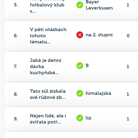
Bayer
5.
fotbalový klub
1
Leverkusen
s...
V pěti otázkách
na 2. stupni
6.
tohoto
0
tématu...
Jaká je denní
B
7.
dávka
1
kuchyňské...
Tato sůl získala
himálajská
8.
1
své růžové zb...
Nejen lidé, ale i
liz
9.
1
zvířata potř...