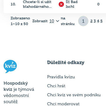
Chcete-li si užít
D) Bad
10.
0
blahodárného...
Ischl
Zobrazeno
na
Zobrazit
2
3
4
5
1–10 z 50
stránku
Důležité odkazy
Pravidla kvízu
Hospodský
Chci hrát
kvíz
je týmová
Chci kvíz ve svém podniku
vědomostní
soutěž
Chci moderovat