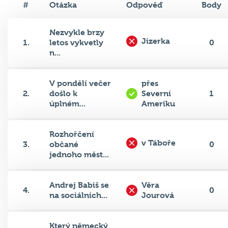
#
Otázka
Odpověď
Body
Nezvykle brzy
Jizerka
1.
letos vykvetly
0
n...
V pondělí večer
přes
2.
došlo k
Severní
1
úplném...
Ameriku
Rozhořčení
v Táboře
3.
občané
0
jednoho měst...
Andrej Babiš se
Věra
4.
0
na sociálních...
Jourová
Který německý