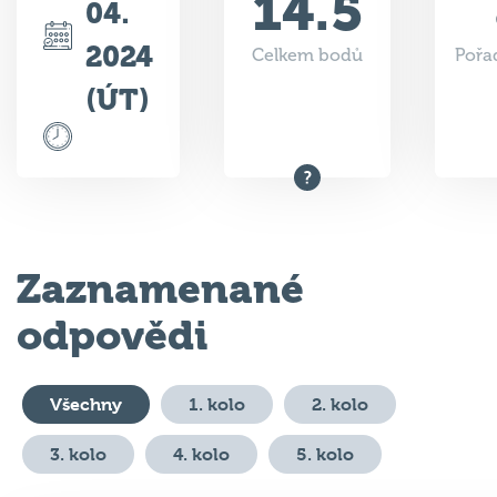
14.5
04.
2024
Celkem bodů
Pořad
(ÚT)
Zaznamenané
odpovědi
Všechny
1. kolo
2. kolo
3. kolo
4. kolo
5. kolo