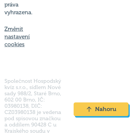
práva
vyhrazena.
Změnit
nastavení
cookies
Společnost Hospodský
kvíz s.r.o., sídlem Nové
sady 988/2, Staré Brno,
602 00 Brno, IČ:
03980138, DIČ:
Nahoru
CZ03980138 je vedena
pod spisovou značkou
a oddílem 90428 C u
Krajského soudu v