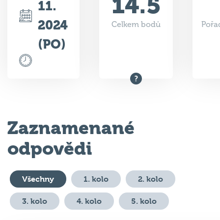
14.5
11.
2024
Celkem bodů
Pořad
(PO)
Zaznamenané
odpovědi
Všechny
1. kolo
2. kolo
3. kolo
4. kolo
5. kolo