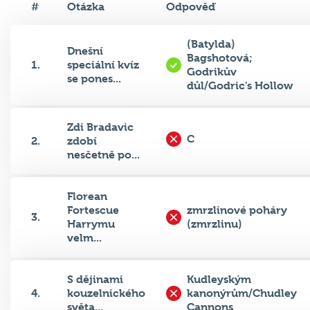
#
Otázka
Odpověď
(Batylda)
Dnešní
Bagshotová;
1.
speciální kvíz
Godrikův
se pones...
důl/Godric's Hollow
Zdi Bradavic
C
2.
zdobí
nesčetně po...
Florean
Fortescue
zmrzlinové poháry
3.
Harrymu
(zmrzlinu)
velm...
S dějinami
Kudleyským
4.
kouzelnického
kanonýrům/Chudley
světa...
Cannons