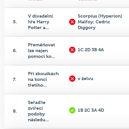
V divadelní
Scorpius (Hyperion)
5.
hře Harry
Malfoy; Cedric
Potter a...
Diggory
Přeměňovat
1C 2D 3B 4A
6.
lze nejen
pomocí ko...
Při zkouškách
v želvu
7.
na konci
třetího...
Seřaďte
zvířecí
1B 2C 3A 4D
8.
podoby
následu...