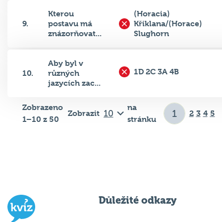
Kterou
(Horacia)
9.
postavu má
Křiklana/(Horace)
znázorňovat...
Slughorn
Aby byl v
1D 2C 3A 4B
10.
různých
jazycích zac...
Zobrazeno
na
Zobrazit
2
3
4
5
1–10 z 50
stránku
Důležité odkazy