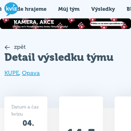
é
Kde hrajeme
Můj tým
Výsledky
B
zpět
Detail výsledku týmu
KUPE
,
Opava
Datum a čas
kvízu
04.