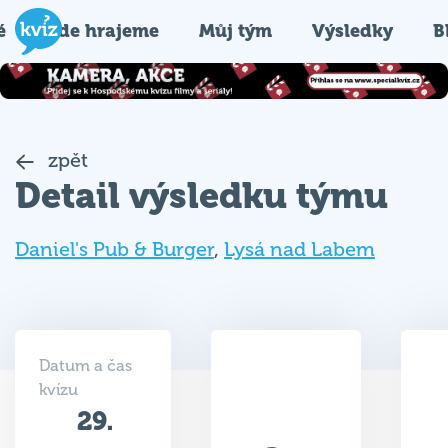
é
Kde hrajeme
Můj tým
Výsledky
B
zpět
Detail výsledku týmu
Daniel's Pub & Burger
,
Lysá nad Labem
Datum a čas
kvízu
29.
23
05.