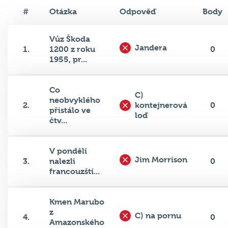
#
Otázka
Odpověď
Body
Vůz Škoda
Jandera
1.
1200 z roku
0
1955, pr...
Co
C)
neobvyklého
2.
kontejnerová
0
přistálo ve
loď
čtv...
V pondělí
Jim Morrison
3.
nalezli
0
francouzští...
Kmen Marubo
z
C) na pornu
4.
0
Amazonského
pral...