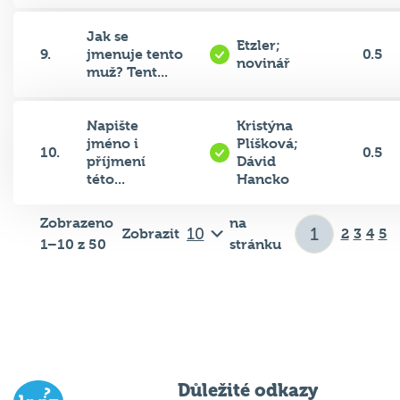
Jak se
Etzler;
9.
jmenuje tento
0.5
novinář
muž? Tent...
Napište
Kristýna
jméno i
Plíšková;
10.
0.5
příjmení
Dávid
této...
Hancko
Zobrazeno
na
Zobrazit
2
3
4
5
1–10 z 50
stránku
Důležité odkazy