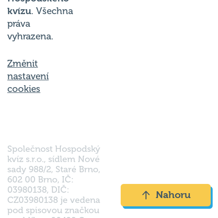
kvízu
. Všechna
práva
vyhrazena.
Změnit
nastavení
cookies
Společnost Hospodský
kvíz s.r.o., sídlem Nové
sady 988/2, Staré Brno,
602 00 Brno, IČ:
03980138, DIČ:
Nahoru
CZ03980138 je vedena
pod spisovou značkou
a oddílem 90428 C u