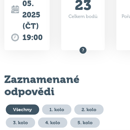
2025
Celkem bodů
Poř
(ČT)
19:00
Zaznamenané
odpovědi
Všechny
1. kolo
2. kolo
3. kolo
4. kolo
5. kolo