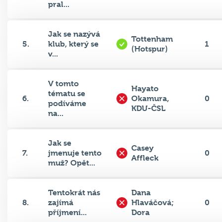
Jak se nazývá
Tottenham
5.
klub, který se
1
(Hotspur)
v...
V tomto
Hayato
tématu se
6.
Okamura,
0
podíváme
KDU-ČSL
na...
Jak se
Casey
7.
jmenuje tento
0
Affleck
muž? Opět...
Tentokrát nás
Dana
8.
zajímá
Hlaváčová;
0
příjmení...
Dora