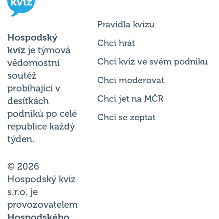
Pravidla kvízu
Hospodský
Chci hrát
kvíz
je týmová
Chci kvíz ve svém podniku
vědomostní
soutěž
Chci moderovat
probíhající v
Chci jet na MČR
desítkách
podniků po celé
Chci se zeptat
republice každý
týden.
© 2026
Hospodský kvíz
s.r.o. je
provozovatelem
Hospodského