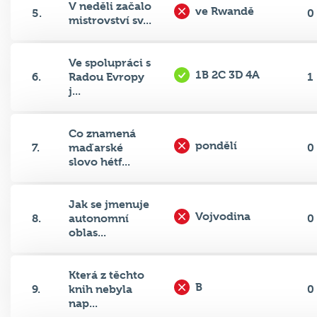
V neděli začalo
ve Rwandě
5.
0
mistrovství sv...
Ve spolupráci s
1B 2C 3D 4A
6.
Radou Evropy
1
j...
Co znamená
pondělí
7.
maďarské
0
slovo hétf...
Jak se jmenuje
Vojvodina
8.
autonomní
0
oblas...
Která z těchto
B
9.
knih nebyla
0
nap...