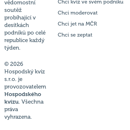
Chci kvíz ve svém podniku
vědomostní
soutěž
Chci moderovat
probíhající v
Chci jet na MČR
desítkách
podniků po celé
Chci se zeptat
republice každý
týden.
© 2026
Hospodský kvíz
s.r.o. je
provozovatelem
Hospodského
kvízu
. Všechna
práva
vyhrazena.