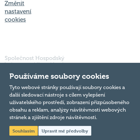
Změnit
nastavení
cookies
Společnost Hospodský
kvíz s.r.o., sídlem Nové
sady 988/2, Staré Brno,
Používáme soubory cookies
602 00 Brno, IČ:
03980138, DIČ:
Nahoru
Tyto webové stránky používají soubory cookies a
CZ03980138 je vedena
další sledovací nástroje s cílem vylepšení
pod spisovou značkou
uživatelského prostředí, zobrazení přizpůsobeného
a oddílem 90428 C u
obsahu a reklam, analýzy návštěvnosti webových
Krajského soudu v
Brně.
stránek a zjištění zdroje návštěvnosti.
Souhlasím
Upravit mé předvolby