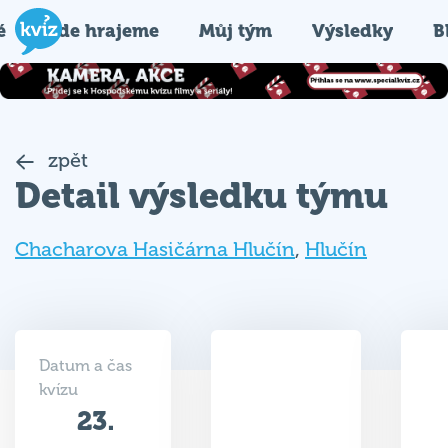
é
Kde hrajeme
Můj tým
Výsledky
B
zpět
Detail výsledku týmu
Chacharova Hasičárna Hlučín
,
Hlučín
Datum a čas
kvízu
23.