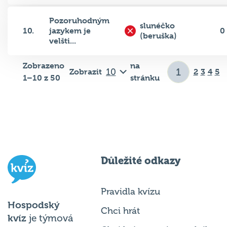
Pozoruhodným
slunéčko
10.
jazykem je
0
(beruška)
velšti...
Zobrazeno
na
Zobrazit
2
3
4
5
1–10 z 50
stránku
Důležité odkazy
Pravidla kvízu
Hospodský
Chci hrát
kvíz
je týmová