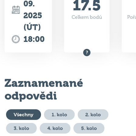
17.5
09.
2025
Celkem bodů
Poř
(ÚT)
18:00
Zaznamenané
odpovědi
Všechny
1. kolo
2. kolo
3. kolo
4. kolo
5. kolo