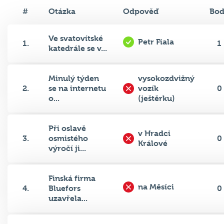
#
Otázka
Odpověď
Bo
Ve svatovítské
Petr Fiala
1.
1
katedrále se v...
Minulý týden
vysokozdvižný
2.
se na internetu
vozík
0
o...
(ještěrku)
Při oslavě
v Hradci
3.
osmistého
0
Králové
výročí ji...
Finská firma
na Měsíci
4.
Bluefors
0
uzavřela...