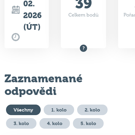
2026
Celkem bodů
Pořad
(ÚT)
Zaznamenané
odpovědi
Všechny
1. kolo
2. kolo
3. kolo
4. kolo
5. kolo
#
Otázka
Odpověď
Bod