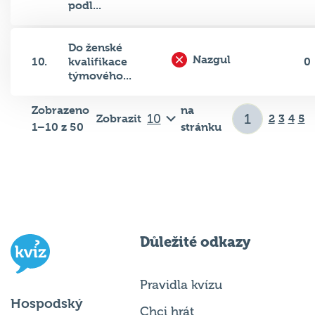
Do ženské
Nazgul
10.
kvalifikace
0
týmového...
Zobrazeno
na
Zobrazit
2
3
4
5
1–10 z 50
stránku
Důležité odkazy
Pravidla kvízu
Hospodský
Chci hrát
kvíz
je týmová