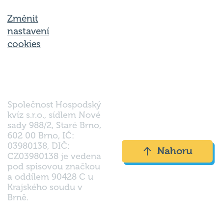
Změnit
nastavení
cookies
Společnost Hospodský
kvíz s.r.o., sídlem Nové
sady 988/2, Staré Brno,
602 00 Brno, IČ:
03980138, DIČ:
Nahoru
CZ03980138 je vedena
pod spisovou značkou
a oddílem 90428 C u
Krajského soudu v
Brně.