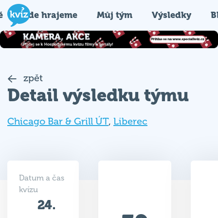
é
Kde hrajeme
Můj tým
Výsledky
B
zpět
Detail výsledku týmu
Chicago Bar & Grill ÚT
,
Liberec
Datum a čas
kvízu
24.
39
02.