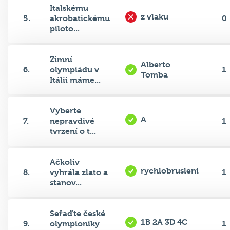
z vlaku
5.
akrobatickému
0
piloto...
Zimní
Alberto
6.
olympiádu v
1
Tomba
Itálii máme...
Vyberte
A
7.
nepravdivé
1
tvrzení o t...
Ačkoliv
rychlobruslení
8.
vyhrála zlato a
1
stanov...
Seřaďte české
1B 2A 3D 4C
9.
olympioniky
1
podl...