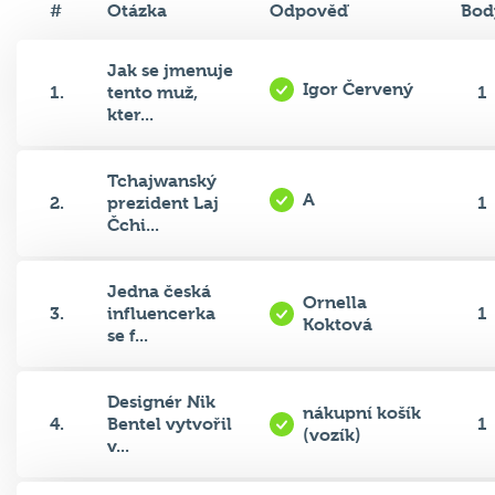
Jak se jmenuje
Igor Červený
1.
tento muž,
1
kter...
Tchajwanský
A
2.
prezident Laj
1
Čchi...
Jedna česká
Ornella
3.
influencerka
1
Koktová
se f...
Designér Nik
nákupní košík
4.
Bentel vytvořil
1
(vozík)
v...
Italskému