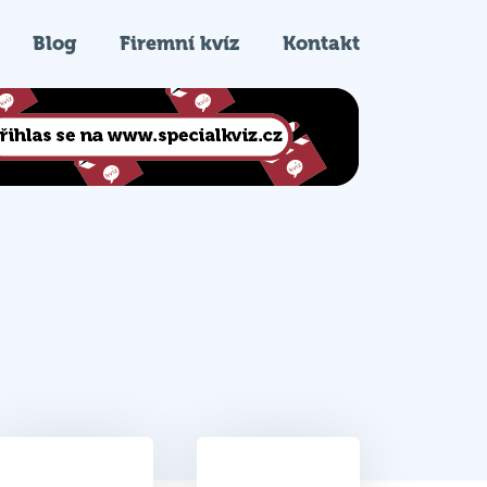
Blog
Firemní kvíz
Kontakt
22
9.
Celkem bodů
Pořadí na kvízu