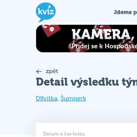
Jdeme p
zpět
Detail výsledku t
D9vítka
,
Šumperk
Datum a čas kvízu
05. 05. 2026 (ÚT)
18:00