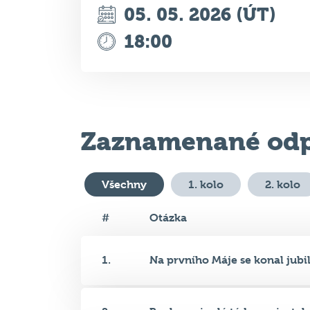
Zaznamenané odp
Všechny
1. kolo
2. kolo
#
Otázka
1.
Na prvního Máje se konal jubil.
2.
Banksy minulý týden nainstalov