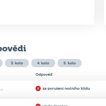
ovědi
3. kolo
4. kolo
5. kolo
Odpověď
za porušení nočního klidu
..
vlajku/prapor
...