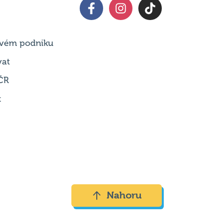
 svém podniku
vat
ČR
t
Nahoru