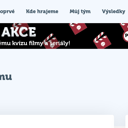
oprvé
Kde hrajeme
Můj tým
Výsledky
ýmu