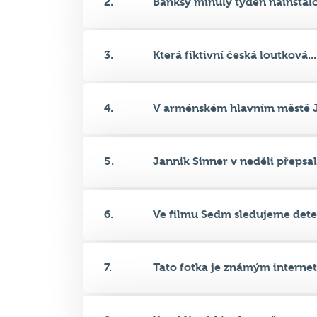
3.
Která fiktivní česká loutková...
4.
V arménském hlavním městě Je
5.
Jannik Sinner v neděli přepsal.
6.
Ve filmu Sedm sledujeme detek
7.
Tato fotka je známým interneto
8.
Karel Kopfrkingl, zaměstnanec.