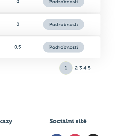
0
Podrobnosti
0.5
Podrobnosti
2
3
4
5
kazy
Sociální sítě