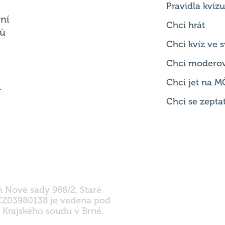
Chci kvíz ve
Chci modero
Chci jet na M
.
Chci se zepta
m Nové sady 988/2, Staré
 CZ03980138 je vedena pod
 Krajského soudu v Brně.