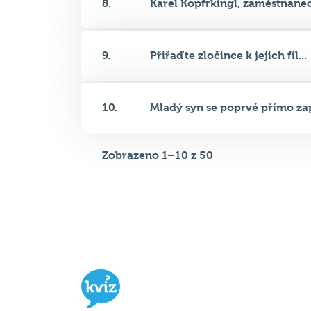
9.
Přiřaďte zločince k jejich fil...
10.
Mladý syn se poprvé přímo zap
Zobrazeno 1–10 z 50
Hospodský kvíz
je týmová vědomost
soutěž probíhající v desítkách podni