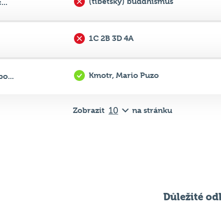
1C 2B 3D 4A
Kmotr, Mario Puzo
o...
Zobrazit
na stránku
Důležité od
Pravidla kvízu
ní
Chci hrát
ků