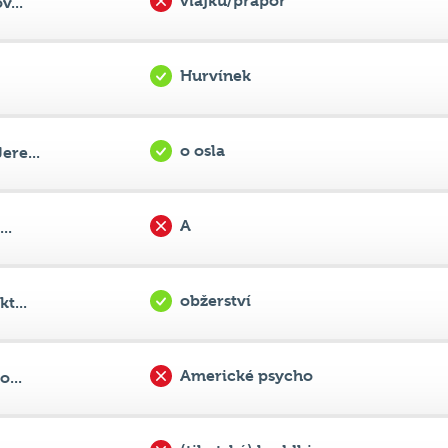
Hurvínek
o osla
re...
A
..
obžerství
t...
Americké psycho
...
(tibetský) buddhismus
..