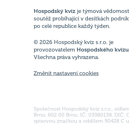
po celé republice každý týden.
© 2026 Hospodský kvíz s.r.o. je
provozovatelem
Hospodského kvízu
Všechna práva vyhrazena.
Změnit nastavení cookies
Společnost Hospodský kvíz s.r.o., sídle
Brno, 602 00 Brno, IČ: 03980138, DIČ:
spisovou značkou a oddílem 90428 C u